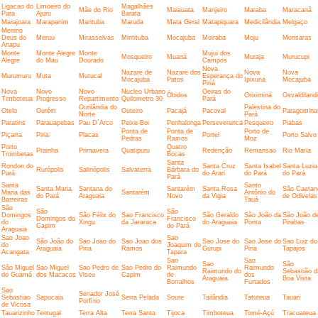
Ligacao do
Limoeiro do
Magalhães
Mãe do Rio
Maiauata
Manjeiro
Maraba
Maracanã
Para
Ajuru
Barata
Marajoara
Marapanim
Marituba
Maruda
Mata Geral
Matapiquara
Medicilândia
Melgaço
Menino
Deus do
Meruu
Mirasselvas
Miritituba
Mocajuba
Moiraba
Moju
Monsaras
Anapu
Monte
Monte Alegre
Monte
Mujui dos
Mosqueiro
Muaná
Muraja
Murucupi
Alegre
do Mau
Dourado
Campos
Nova
Nazare de
Nazare dos
Nova
Nova
Murumuru
Muta
Mutucal
Esperança do
Mocajuba
Patos
Ipixuna
Mocajuba
Piriá
Nova
Novo
Novo
Nucleo Urbano
Oeiras do
Óbidos
Oriximiná
Osvaldiland
Timboteua
Progresso
Repartimento
Quilometro 30
Pará
Ourilândia do
Palestina do
Otelo
Ourém
Outeiro
Pacajá
Pacoval
Paragomina
Norte
Pará
Paratins
Parauapebas
Pau D´Arco
Peixe-Boi
Penhalonga
Perseveranca
Pesqueiro
Piabas
Ponta de
Ponta de
Porto de
Piçarra
Piria
Placas
Portel
Porto Salvo
Pedras
Ramos
Moz
Porto
Quatro
Prainha
Primavera
Quatipuru
Redenção
Remansao
Rio Maria
Trombetas
Bocas
Santa
Rondon do
Santa Cruz
Santa Isabel
Santa Luzia
Rurópolis
Salinópolis
Salvaterra
Bárbara do
Pará
do Arari
do Pará
do Pará
Pará
Santa
Santo
Santa Maria
Santana do
Santarém
Santa Rosa
São Caetan
Maria das
Santarém
Antônio do
do Pará
Araguaia
Novo
da Vigia
de Odivelas
Barreiras
Tauá
São
São
São
Domingos
São Félix do
Sao Francisco
São Geraldo
São João da
São João d
Domingos do
Francisco
do
Xingu
da Jararaca
do Araguaia
Ponta
Pirabas
Capim
do Pará
Araguaia
Sao Joao
Sao
São João do
Sao Joao do
Sao Joao dos
Sao Jose do
Sao Jose do
Sao Luiz do
do
Joaquim do
Araguaia
Piria
Ramos
Gurupi
Piria
Tapajos
Acangata
Tapara
Sao
Sao
Sao
São
São Miguel
Sao Miguel
Sao Pedro de
Sao Pedro do
Raimundo
Raimundo
Raimundo do
Sebastião d
do Guamá
dos Macacos
Viseu
Capim
de
dos
Araguaia
Boa Vista
Borralhos
Furtados
Sao
Senador José
Sebastiao
Sapucaia
Serra Pelada
Soure
Tailândia
Tatuteua
Tauari
Porfírio
de Vicosa
Tauarizinho
Tentugal
Terra Alta
Terra Santa
Tijoca
Timboteua
Tomé-Açú
Tracuateua