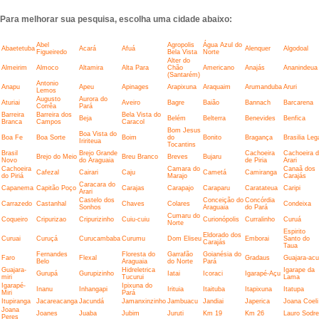
Para melhorar sua pesquisa, escolha uma cidade abaixo:
Abel
Agropolis
Água Azul do
Abaetetuba
Acará
Afuá
Alenquer
Algodoal
Figueiredo
Bela Vista
Norte
Alter do
Almeirim
Almoco
Altamira
Alta Para
Chão
Americano
Anajás
Ananindeua
(Santarém)
Antonio
Anapu
Apeu
Apinages
Arapixuna
Araquaim
Arumanduba
Aruri
Lemos
Augusto
Aurora do
Aturiai
Aveiro
Bagre
Baião
Bannach
Barcarena
Corrêa
Pará
Barreira
Barreira dos
Bela Vista do
Beja
Belém
Belterra
Benevides
Benfica
Branca
Campos
Caracol
Bom Jesus
Boa Vista do
Boa Fe
Boa Sorte
Boim
do
Bonito
Bragança
Brasilia Leg
Iririteua
Tocantins
Brasil
Brejo Grande
Cachoeira
Cachoeira 
Brejo do Meio
Breu Branco
Breves
Bujaru
Novo
do Araguaia
de Piria
Arari
Cachoeira
Camara do
Canaã dos
Cafezal
Cairari
Caju
Cametá
Camiranga
do Piriá
Marajo
Carajás
Caracara do
Capanema
Capitão Poço
Carajas
Carapajo
Caraparu
Caratateua
Caripi
Arari
Castelo dos
Conceição do
Concórdia
Carrazedo
Castanhal
Chaves
Colares
Condeixa
Sonhos
Araguaia
do Pará
Cumaru do
Coqueiro
Cripurizao
Cripurizinho
Cuiu-cuiu
Curionópolis
Curralinho
Curuá
Norte
Espirito
Eldorado dos
Curuai
Curuçá
Curucambaba
Curumu
Dom Eliseu
Emborai
Santo do
Carajás
Taua
Fernandes
Floresta do
Garrafão
Goianésia do
Faro
Flexal
Gradaus
Guajara-acu
Belo
Araguaia
do Norte
Pará
Guajara-
Hidreletrica
Igarape da
Gurupá
Gurupizinho
Iatai
Icoraci
Igarapé-Açu
miri
Tucurui
Lama
Igarapé-
Ipixuna do
Inanu
Inhangapi
Irituia
Itaituba
Itapixuna
Itatupa
Miri
Pará
Itupiranga
Jacareacanga
Jacundá
Jamanxinzinho
Jambuacu
Jandiai
Japerica
Joana Coeli
Joana
Joanes
Juaba
Jubim
Juruti
Km 19
Km 26
Lauro Sodre
Peres