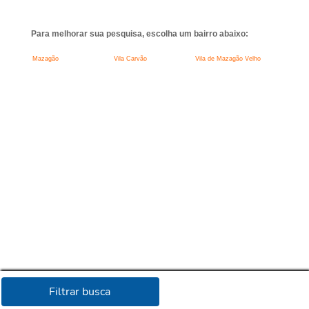
Para melhorar sua pesquisa, escolha um bairro abaixo:
Mazagão
Vila Carvão
Vila de Mazagão Velho
Filtrar busca