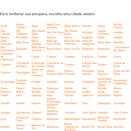
Para melhorar sua pesquisa, escolha uma cidade abaixo:
Afonso
Água Doce
Alfredo
Acioli
Agha
Águia Branca
Airituba
Alegre
Cláudio
do Norte
Chaves
Alto
Alto
Alto Mutum
Alto Santa
Angelo
Alto Rio Novo
Anchieta
Anutiba
Calcado
Caldeirao
Preto
Maria
Frechiani
Apiacá
Aracatiba
Arace
Aracruz
Aracui
Araguaia
Ararai
Argolas
Atílio
Baixo
Barra de
Barra de São
Barra do
Baia Nova
Barra Seca
Baunilha
Vivácqua
Guandu
Novo Brasil
Francisco
Itapemirim
Boa
Bom Jesus
Cachoeirinha
Boapaba
Bonsucesso
Braco do Rio
Brejetuba
Burarama
Esperança
do Norte
de Itauna
Cachoeiro
de
Cafe
Calogi
Camara
Carapina
Cariacica
Castelo
Celina
Itapemirim
Conceição
Conceição
Conceicao do
Corrego dos
Cristal do
Colatina
Conduru
Cotaxe
da Barra
do Castelo
Muqui
Monos
Norte
Divino de
Divino
Djalma
Domingos
Dona
Dores do Rio
Crubixa
Desengano
São
Espirito Santo
Coutinho
Martins
America
Preto
Lourenço
Governador
Fazenda
Governador
Ecoporanga
Fundão
Garrafao
Gironda
Goiabeiras
Lacerda de
Guandu
Lindenberg
Aguiar
Gruta
Guaçuí
Guarana
Guarapari
Ibatiba
Ibes
Ibicaba
Ibiraçu
Ibitirama
Ibitirui
Ibituba
Iconha
Imburana
Iriritiba
Irundi
Irupi
Isabel
Itacu
Itaguaçu
Itaici
Itaimbe
Itapecoa
Itapemirim
Itapina
Itaúnas
(Conceição
Itaquari
Itarana
Itaunas
Itauninhas
Iúna
Jabaquara
Jacaraipe
da Barra) -
Distrito
Jerônimo
Jacigua
Jacupemba
Jaguaré
Joacuba
João Neiva
Joatuba
Jose Carlos
Monteiro
Laranja da
Marechal
Jucu
Linhares
Mangarai
Mantenópolis
Marataízes
Marilândia
Terra
Floriano
Monte
Menino
Mimoso do
Matilde
Montanha
Carmelo do
Monte Pio
Monte Sinai
Mucurici
Jesus
Sul
Rio Novo