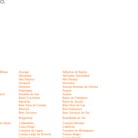
o.
Minas
Acungui
Adhemar de Barros
Alexandra
Almirante Tamandaré
Alto Paraíso
Alto Paraná
Amaporã
Amorinha
Antonina
Antonio Brandao de Oliveira
Arapongas
Arapoti
ssis
Ariranha do Ivaí
Aroeira
Bairro Cachoeira
Bairro do Felisberto
Barracão
Barra do Jacaré
Bela Vista do Caroba
Bela Vista do Ivai
Bituruna
Boa Esperança
Bom Sucesso
Bom Sucesso do Sul
Bragantina
Brasilândia do Sul
ito Santo
Cadeadinho
Caetano Mendes
Caixa Prego
Califórnia
Campina da Lagoa
Campina do Miranguava
Campo Largo da Roseira
Campo Magro
Capao da Lagoa
Capao Grande