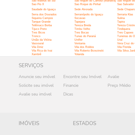
São Mateus do Sul
São Miguel do Cambui (Marialva)
São Miguel do
Sao Pio X
Sao Roque do Pinhal
Sao Salvador
Saudade do Iguaçu
Sede Alvorada
Sede Chaparr
Serra dos Dourados
Serranópolis do Iguaçu
Serraria Klas
Siqueira Campos
Socavao
Sulina
Tanque Grande
Tapejara
Tapira
Telêmaco Borba
Tereza Breda
Tereza Cristin
Tijuco Preto
Timbu Velho
Tindiquera
Tres Bicos
Tres Bocas
Tres Capoes
Tronco
Tunas do Paraná
Tuneiras do O
União da Vitória
Uniflor
Uraí
Vassoural
Ventania
Vera Cruz do
Vila Diniz
Vila dos Roldos
Vila Florida
Vila Rica do Ivai
Vila Roberto Brzezinski
Vila Silva Jar
Xambrê
Yolanda
SERVIÇOS
Anuncie seu imóvel
Encontre seu Imóvel
Avalie
Solicite seu imóvel
Financie
Preço Médio
Avalie seu imóvel
Dicas
IMÓVEIS
ESTADOS