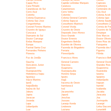
Capao Rico
Capitão Leônidas Marques
Capivara
Cara Pintado
Caratuva
Carbonera
Catanduvas do Sul
Catarinenses
Centenário do
Cerro Azul
Cerro Velho
Céu Azul
Coitinho
Colombo
Colonia Acioli
Colonia Esperanca
Colonia General Carneiro
Colonia Iapo
Colonia Sao Jose
Colonia Sapucai
Colonia Saud
Congonhinhas
Conselheiro Mairinck
Conselheiro Z
Coronel Firmino Martins
Coronel Vivida
Correia de Fre
Cruzeiro do Iguaçu
Cruzeiro do Oeste
Cruzeiro do S
Curucaca
Deputado Jose Afonso
Despique
Diamante do Sul
Doce Grande
Dois Marcos
Doutor Camargo
Doutor Ernesto
Doutor Olivei
Enéas Marques
Engenheiro Beltrão
Entre Rios do
Europa
Euzebio de Oliveira
Faisqueira
Faxinal Santa Cruz
Fazenda do Brigadeiro
Fazenda dos 
Fernandes Pinheiro
Ferraria
Figueira
Floresta
Florestópolis
Flórida
Foz do Jordão
Francisco Alves
Francisco Bel
Gaucha
General Carneiro
General Osori
Goncalves Junior
Graciosa
Grandes Rios
Guamirim
Guapirama
Guaporema
Guarapuavinha
Guaraqueçaba
Guaratuba
Hidreletrica Itaipu
Honório Serpa
Iarama
Iguaraçu
Iguatu
Iguipora
Inácio Martins
Inajá
Indianópolis
Iporã
Iracema do Oeste
Irapuan
Itaipulândia
Itambaracá
Itambé
Itaúna do Sul
Ivaí
Ivailandia
Jaburu
Jacarezinho
Jaciaba
Japira
Japurá
Jaracatia
Javacae
Jesuítas
Joa
Juranda
Jussara
Juvinopolis
Lapa
Laranja Azeda
Laranjal
Lidianópolis
Lindoeste
Linha Giacomi
Luar
Luiziana
Lunardelli