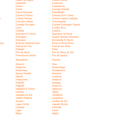
Carambeí
Caramuru
Castro
Catanduvas
Cerne
Cerrado Grande
Cintra Pimentel
Clevelândia
Colonia Cristina
Colonia Dom Carlos
o
Colonia Pereira
Colonia Santos Andrade
Conchas Velhas
Conciolandia
Cornélio Procópio
Coronel Domingos Soares
Covo
Coxilha Rica
Curitiba
Curiúva
Diamante D Oeste
Diamante do Norte
Douradina
Doutor Antonio Paranhos
Emboque
Encantado D Oeste
uaçu
Estacao General Lucio
Estacao Roca Nova
Faxinal do Ceu
Faxinal dos Elias
Felpudo
Fênix
Flor da Serra
Flor da Serra do Sul
Formosa do Oeste
Foz do Iguaçu
Gamadinho
Gamela
Goioxim
Gois
Guajuvira
Guamiranga
Guaraniaçu
Guarapuava
Herval Grande
Herveira
Ibiporã
Icaraíma
Imbauzinho
Imbituva
Iolopolis
Ipiranga
Itaguajé
Itaiacoca
Itapejara D Oeste
Itaperuçu
Ivatuba
Jaboti
Jangada do Sul
Janiópolis
Jardim Paulista
Jataizinho
Juciara
Jundiaí do Sul
Lagoa Verde
Lajeado Bonito
Leópolis
Lerroville
Lopei
Lovat
Maita
Mallet