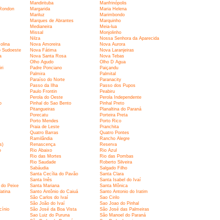
Mandirituba
Manfrinópolis
 Rondon
Margarida
Maria Helena
Mariluz
Marimbondo
Marques de Abrantes
Marquinho
Medianeira
Meia-lua
Missal
Monjolinho
Nilza
Nossa Senhora da Aparecida
olina
Nova Amoreira
Nova Aurora
o Sudoeste
Nova Fátima
Nova Laranjeiras
a
Nova Santa Rosa
Nova Tebas
Olho Agudo
Olho D Agua
ri
Padre Ponciano
Paiçandu
Palmira
Palmital
Paraíso do Norte
Paranacity
Passo da Ilha
Passo dos Pupos
Paulo Frontin
Peabiru
Perola do Oeste
Perola Independente
o
Pinhal do Sao Bento
Pinhal Preto
Pitangueiras
Planaltina do Paraná
Porecatu
Porteira Preta
Porto Mendes
Porto Rico
Praia de Leste
Pranchita
Quatro Barras
Quatro Pontes
Ramilândia
Rancho Alegre
s)
Renascença
Reserva
o
Rio Abaixo
Rio Azul
Rio das Mortes
Rio das Pombas
Rio Saudade
Roberto Silveira
Sabáudia
Salgado Filho
Santa Cecília do Pavão
Santa Clara
Santa Inês
Santa Isabel do Ivaí
 do Peixe
Santa Mariana
Santa Mônica
atina
Santo Antônio do Caiuá
Santo Antonio do Iratim
São Carlos do Ivaí
Sao Cirilo
São João do Ivaí
Sao Joao do Pinhal
cínio
São José da Boa Vista
São José das Palmeiras
Sao Luiz do Puruna
São Manoel do Paraná