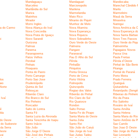
Mandaguaçu
Mandaguari
Mandiocaba
Marcelino
Marcionopolis
Marechal Cândido
Marilândia do Sul
Marilena
Marilu
Mariza
Marmelandia
Marmeleiro
Matinhos
Mato Rico
Mauá da Serra
Mirador
Mirante do Piquiri
Miraselva
Morro Ingles
Munhoz de Melo
Natingui
a do Carmo
Nova Aliança do Ivaí
Nova Altamira
Nova América da C
Nova Concordia
Nova Esperança
Nova Esperança d
Nova Prata do Iguaçu
Nova Riqueza
Nova Santa Bárbar
i
Novo Sarandi
Novo Sobradinho
Novo Tres Passos
Ourizona
Ouro Verde do Oeste
Ouro Verde do Piqui
Palmas
Palmeira
Palmeirinha
Panema
Pangare
Papagaios Novos
Paranapoema
Paranavaí
Passa Una
Patos Velhos
Pau D Alho do Sul
Paula Freitas
Perobal
Pérola
Pérola d´Oeste
Pinhais
Pinhalão
Pinhal de São Bent
Piraquara
Piriquitos
Pitanga
Ponta do Pasto
Ponta Grossa
Pontal do Paraná
Porto Camargo
Porto de Cima
Porto Meira
los
Porto Sao Jose
Porto Vitória
Prado Ferreira
aio
Prudentópolis
Pulinopolis
Quatiguá
Norte
Quinta do Sol
Quinzopolis
Quitandinha
Rebouças
Regiao dos Valos
Reianópolis (Sengé
Ribeirão Claro
Ribeirão do Pinhal
Ribeirao do Pinheir
 Ivaí
Rio Branco do Sul
Rio Claro do Sul
Rio da Prata
Rio Pinheiro
Rio Quatorze
Rio Saltinho
Roncador
Rondon
Rosário do Ivaí
ré
Salto do Lontra
Salto Portao
Santa Amélia
lda
Santa Fé
Santa Fe do Pirapo
Santa Helena
Santa Luzia da Alvorada
Santa Maria do Oeste
Santa Maria do Rio
 do Oeste
Santa Terezinha de Itaipu
Santa Zelia
Santo Antônio da Pl
 do Sudoeste
Santo Inácio
Santo Rei
Sao Camilo
da Serra
São João
São João do Caiuá
Sao Joao D Oeste
Oeste
São Jorge D´Oeste
São Jorge do Ivaí
São Jorge do Patro
vai
São José dos Pinhais
Sao Judas Tadeu
Sao Leonardo