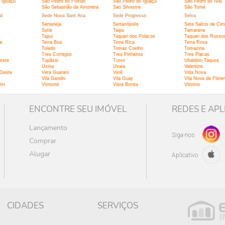
 Iguaçu
Sao Pedro do Florido
São Pedro do Iguaçu
São Pedro do Ivaí
São Sebastião da Amoreira
Sao Silvestre
São Tomé
al
Sede Nova Sant Ana
Sede Progresso
Selva
Sertaneja
Sertanópolis
Sete Saltos de Ci
Sutis
Taipa
Tamarana
Tapui
Taquari dos Polacos
Taquari dos Russo
a
Terra Boa
Terra Rica
Terra Roxa
Toledo
Tomaz Coelho
Tomazina
Tres Corregos
Tres Pinheiros
Tres Placas
este
Tupãssi
Turvo
Ubaldino Taques
Usina
Uvaia
Valentins
 Oeste
Vera Guarani
Verê
Vida Nova
Vila Gandhi
Vila Guay
Vila Nova de Flore
dim
Virmond
Vista Bonita
Vitorino
ENCONTRE SEU IMÓVEL
REDES E APL
Lançamento
Siga-nos
Comprar
Alugar
Aplicativo
CIDADES
SERVIÇOS