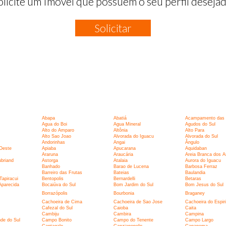
olicite um Imóvel que possuem o seu perfil desejad
Solicitar
Abapa
Abatiá
Acampamento das 
Agua do Boi
Agua Mineral
Agudos do Sul
Alto do Amparo
Altônia
Alto Para
Alto Sao Joao
Alvorada do Iguacu
Alvorada do Sul
Andorinhas
Angai
Ângulo
 Oeste
Apiaba
Apucarana
Aquidaban
Araruna
Araucária
Areia Branca dos A
briand
Astorga
Atalaia
Aurora do Iguacu
Banhado
Barao de Lucena
Barbosa Ferraz
Barreiro das Frutas
Bateias
Baulandia
Tapiracui
Bentopolis
Bernardelli
Betaras
Aparecida
Bocaiúva do Sul
Bom Jardim do Sul
Bom Jesus do Sul
Borrazópolis
Bourbonia
Braganey
Cachoeira de Cima
Cachoeira de Sao Jose
Cachoeira do Espir
Cafezal do Sul
Caioba
Caita
Cambiju
Cambira
Campina
de do Sul
Campo Bonito
Campo do Tenente
Campo Largo
Cantagalo
Canzianopolis
Capanema