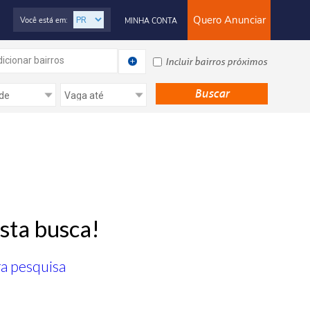
Quero Anunciar
Você está em:
MINHA CONTA
icionar bairros
Incluir bairros próximos
sta busca!
ra pesquisa