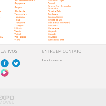
São Pedro do Paraná
Sao Pedro Lopei
Sapopema
Sarandi
Senhor Bom Jesus dos
Sengés
Gramados
ma
Silvolandia
Siqueira Belo
Tambarutaca
Tamboara
s
Taquaruna
Teixeira Soares
Tibagi
Tijucas do Sul
Tranqueira
Três Barras do Paraná
Triangulo
Triolandia
Ubiratã
Umuarama
Valerio
Vargeado
Vidigal
Vila Alta
nca
Vila Paraiso
Vila Reis
Warta
Wenceslau Braz
ICATIVOS
ENTRE EM CONTATO
Fale Conosco