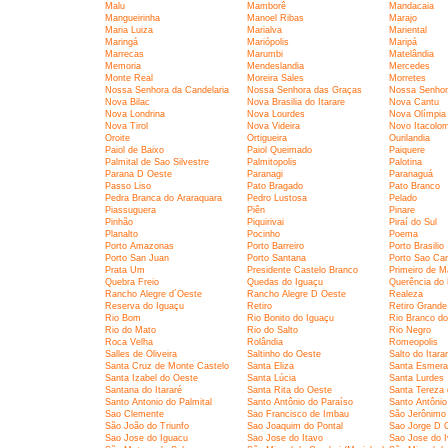
Malu
Mamborê
Mandacaia
Mangueirinha
Manoel Ribas
Marajo
Maria Luiza
Marialva
Mariental
Maringá
Mariópolis
Maripá
Marrecas
Marumbi
Matelândia
Memoria
Mendeslandia
Mercedes
Monte Real
Moreira Sales
Morretes
Nossa Senhora da Candelaria
Nossa Senhora das Graças
Nossa Senhor
Nova Bilac
Nova Brasilia do Itarare
Nova Cantu
Nova Londrina
Nova Lourdes
Nova Olímpia
Nova Tirol
Nova Videira
Novo Itacolom
Oroite
Ortigueira
Ourilandia
Paiol de Baixo
Paiol Queimado
Paiquere
Palmital de Sao Silvestre
Palmitopolis
Palotina
Parana D Oeste
Paranagi
Paranaguá
Passo Liso
Pato Bragado
Pato Branco
Pedra Branca do Araraquara
Pedro Lustosa
Pelado
Piassuguera
Piên
Pinare
Pinhão
Piquirivai
Piraí do Sul
Planalto
Pocinho
Poema
Porto Amazonas
Porto Barreiro
Porto Brasilio
Porto San Juan
Porto Santana
Porto Sao Car
Prata Um
Presidente Castelo Branco
Primeiro de M
Quebra Freio
Quedas do Iguaçu
Querência do 
Rancho Alegre d´Oeste
Rancho Alegre D Oeste
Realeza
Reserva do Iguaçu
Retiro
Retiro Grande
Rio Bom
Rio Bonito do Iguaçu
Rio Branco do
Rio do Mato
Rio do Salto
Rio Negro
Roca Velha
Rolândia
Romeopolis
Salles de Oliveira
Saltinho do Oeste
Salto do Itara
Santa Cruz de Monte Castelo
Santa Eliza
Santa Esmera
Santa Izabel do Oeste
Santa Lúcia
Santa Lurdes
Santana do Itararé
Santa Rita do Oeste
Santa Tereza
Santo Antonio do Palmital
Santo Antônio do Paraíso
Santo Antônio
Sao Clemente
Sao Francisco de Imbau
São Jerônimo 
São João do Triunfo
Sao Joaquim do Pontal
Sao Jorge D 
Sao Jose do Iguacu
Sao Jose do Itavo
Sao Jose do I