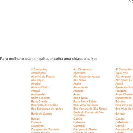
S
Para melhorar sua pesquisa, escolha uma cidade abaixo:
4 Centenário
4o. Centenario
4º Centenário
Adrianópolis
Agostinho
Agua Azul
Altamira do Paraná
Alto Alegre do Iguacu
Alto Amparo
Alto Piquiri
Alto Sabia
Alto Santa Fe
Ampére
Anahy
Andirá
Antônio Olinto
Anunciacao
Aparecida do
Arapuã
Arapuan
Ararapira
Arquimedes
Assaí
Assis Chateau
Bairro Limoeiro
Balsa Nova
Bandeirantes
Barra Grande
Barra Santa Salete
Barreiro
Bela Vista do Paraíso
Bela Vista do Piquiri
Bela Vista do 
Boa Esperança do Iguaçu
Boa Ventura de São Roque
Boa Vista da 
Borda do Campo de Sao
Borda do Campo
Borman
Sebastiao
Bulcao
Cabrito
Cacatu
Cafeara
Cafeeiros
Cafelândia
Calogeras
Cambará
Cambé
Campina dos Furtados
Campina do Simão
Campina Gran
Campo Mourão
Cândido de Abreu
Candói