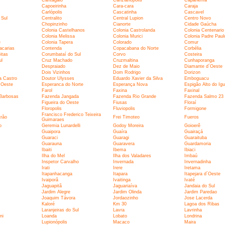
Capoeirinha
Cara-cara
Caraja
Carlópolis
Cascatinha
Cascavel
 Sul
Centralito
Central Lupion
Centro Novo
Chopinzinho
Cianorte
Cidade Gaúcha
Colonia Castelhanos
Colonia Castrolanda
Colonia Centenario
Colonia Melissa
Colonia Murici
Colonia Padre Paul
e
Colonia Tapera
Colorado
Comur
acarias
Contenda
Copacabana do Norte
Corbélia
itas
Corumbataí do Sul
Corvo
Costeira
ul
Cruz Machado
Cruzmaltina
Cunhaporanga
Despraiado
Dez de Maio
Diamante d´Oeste
Dois Vizinhos
Dom Rodrigo
Dorizon
ra Castro
Doutor Ulysses
Eduardo Xavier da Silva
Emboguacu
 Oeste
Esperanca do Norte
Esperança Nova
Espigão Alto do Ig
Farol
Faxina
Faxinal
Barbosas
Fazenda Jangada
Fazenda Rio Grande
Fazenda Salmo 23
Figueira do Oeste
Fiusas
Floraí
Floropolis
Fluviopolis
Formigone
Francisco Frederico Teixeira
trão
Frei Timoteo
Fueros
Guimaraes
o
Geremia Lunardelli
Godoy Moreira
Goioerê
Guaipora
Guaíra
Guairaçá
Guaraci
Guaragi
Guaraituba
Guarauna
Guaravera
Guardamoria
Ibaiti
Ibema
Ibiaci
Ilha do Mel
Ilha dos Valadares
Imbaú
Inspetor Carvalho
Invernada
Invernadinha
Irati
Irere
Iretama
Itapanhacanga
Itapara
Itapejara d´Oeste
Ivaiporã
Ivaitinga
Ivaté
Jaguapitã
Jaguariaíva
Jandaia do Sul
Jardim Alegre
Jardim Olinda
Jardim Paredao
Joaquim Távora
Jordaozinho
Jose Lacerda
Kaloré
Km 30
Lagoa dos Ribas
Laranjeiras do Sul
Lavra
Lavrinha
ni
Loanda
Lobato
Londrina
Lupionópolis
Macaco
Maira