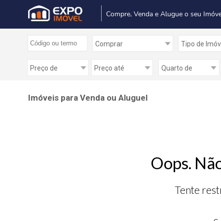
Compre, Venda e Alugue o seu Imóve
Imóveis para Venda ou Aluguel
Oops. Não
Tente rest