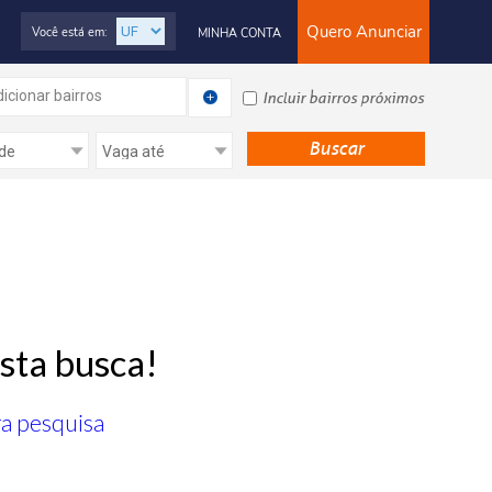
Quero Anunciar
Você está em:
MINHA CONTA
icionar bairros
Incluir bairros próximos
sta busca!
ra pesquisa