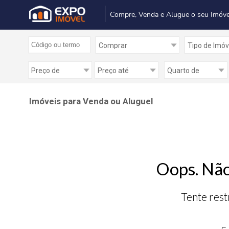
Compre, Venda e Alugue o seu Imóve
Imóveis para Venda ou Aluguel
Oops. Não
Tente rest