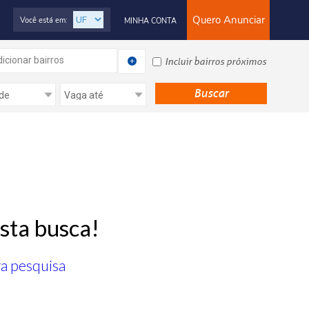
Quero Anunciar
Você está em:
MINHA CONTA
icionar bairros
Incluir bairros próximos
sta busca!
ra pesquisa