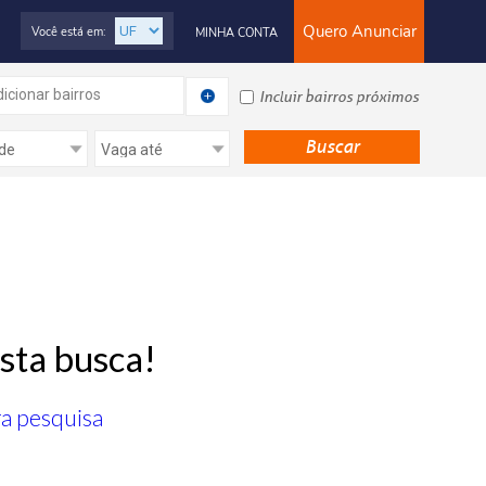
Quero Anunciar
Você está em:
MINHA CONTA
icionar bairros
Incluir bairros próximos
sta busca!
ra pesquisa