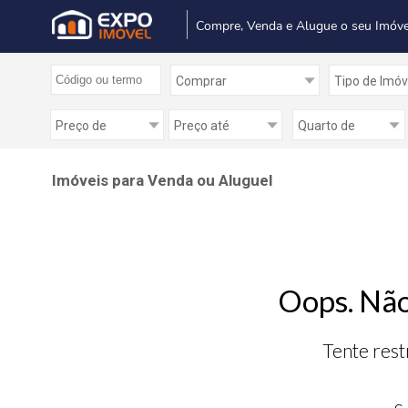
Compre, Venda e Alugue o seu Imóve
Imóveis para Venda ou Aluguel
Oops. Não
Tente rest