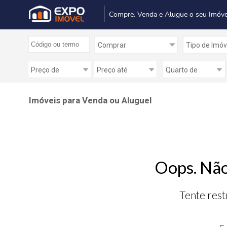
Compre, Venda e Alugue o seu Imóve
Imóveis para Venda ou Aluguel
Oops. Não
Tente rest