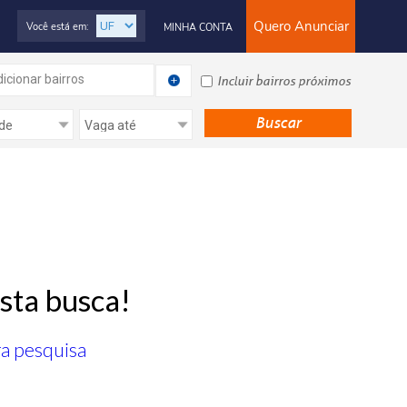
Quero Anunciar
Você está em:
MINHA CONTA
icionar bairros
Incluir bairros próximos
sta busca!
ra pesquisa