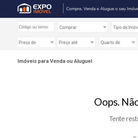
Compre, Venda e Alugue o seu Imóve
Imóveis para Venda ou Aluguel
Oops. Não
Tente rest