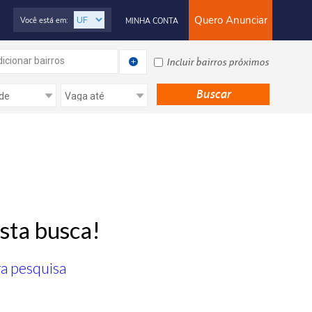
Quero Anunciar
Você está em:
MINHA CONTA
icionar bairros
Incluir bairros próximos
sta busca!
ra pesquisa