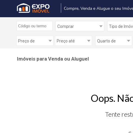
Compre, Venda e Alugue o seu Imóve
Imóveis para Venda ou Aluguel
Oops. Não
Tente rest