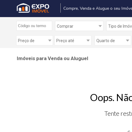
Compre, Venda e Alugue o seu Imóve
Imóveis para Venda ou Aluguel
Oops. Não
Tente rest