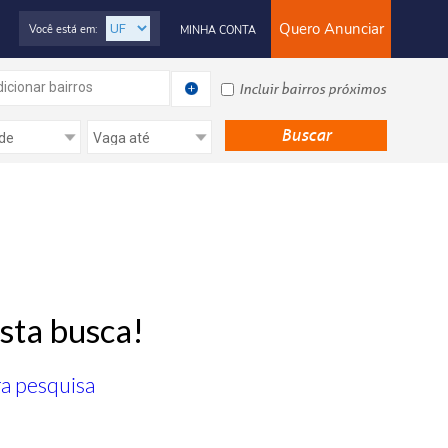
Quero Anunciar
Você está em:
MINHA CONTA
icionar bairros
Incluir bairros próximos
sta busca!
ra pesquisa