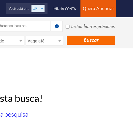
Quero Anunciar
Você está em:
MINHA CONTA
icionar bairros
Incluir bairros próximos
sta busca!
ra pesquisa