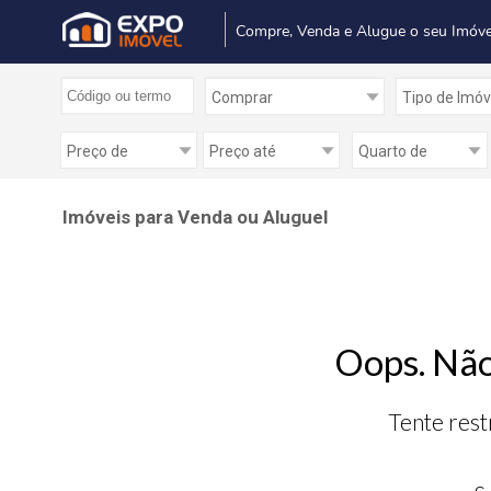
Compre, Venda e Alugue o seu Imóve
Imóveis para Venda ou Aluguel
Oops. Não
Tente rest