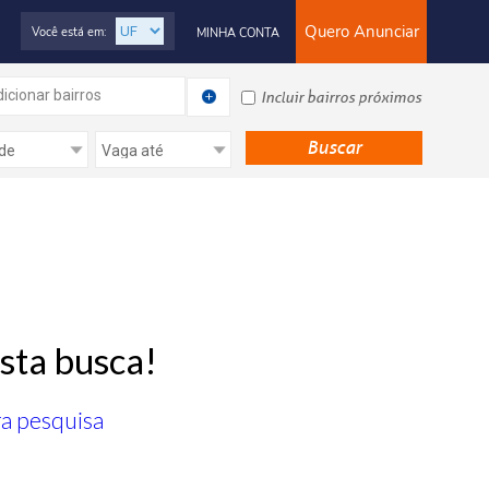
Quero Anunciar
Você está em:
MINHA CONTA
icionar bairros
Incluir bairros próximos
sta busca!
ra pesquisa