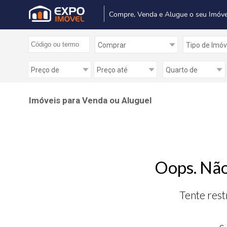
Compre, Venda e Alugue o seu Imóve
Imóveis para Venda ou Aluguel
Oops. Não
Tente rest