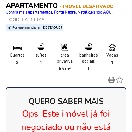
APARTAMENTO
-
- IMÓVEL DESATIVADO
Confira mais
apartamentos, Ponta Negra, Natal
clicando
AQUI
.
-
COD:
LA-11149
Por que anunciar em DESTAQUE?
Quartos
suítes
área
banheiros
Vagas
privativa
sociais
2
1
1
56 m²
1
QUERO SABER MAIS
Ops! Este imóvel já foi
negociado ou não está