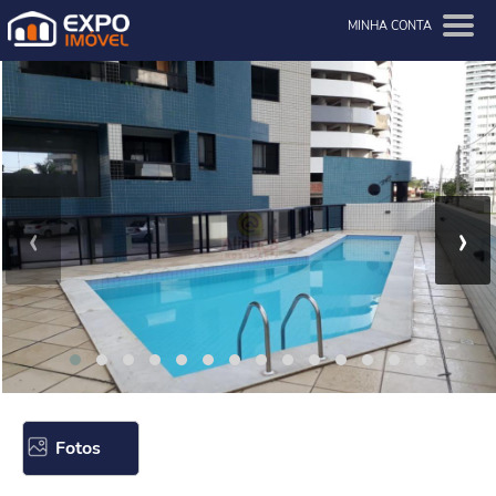
MINHA CONTA
‹
›
Fotos