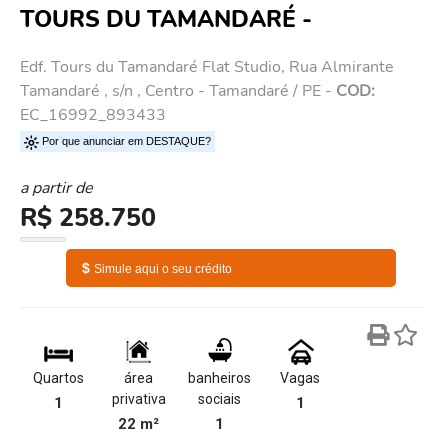
TOURS DU TAMANDARÉ -
Edf. Tours du Tamandaré Flat Studio, Rua Almirante
Tamandaré , s/n , Centro - Tamandaré / PE -
COD:
EC_16992_893433
Por que anunciar em DESTAQUE?
a partir de
R$ 258.750
$
Simule aqui o seu crédito
Quartos
área
banheiros
Vagas
privativa
sociais
1
1
22 m²
1