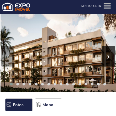
MINHA CONTA
‹
›
Fotos
Mapa