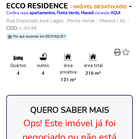
ECCO RESIDENCE
-
- IMÓVEL DESATIVADO
Confira mais
apartamentos, Ponta Verde, Maceió
clicando
AQUI
.
Rua Deputado José Lages , Ponta Verde - Maceió / AL -
COD:
L-0148
Por que anunciar em DESTAQUE?
Quartos
suítes
área
área total
privativa
4
4
216 m²
131 m²
QUERO SABER MAIS
Ops! Este imóvel já foi
negociado ou não está