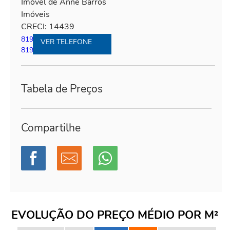
Imóvel de Anne Barros
Imóveis
CRECI: 14439
81995208737
|
VER TELEFONE
81995208737
Tabela de Preços
Compartilhe
EVOLUÇÃO DO PREÇO MÉDIO POR M²