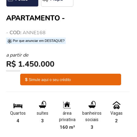
APARTAMENTO -
-
COD:
ANNE168
Por que anunciar em DESTAQUE?
a partir de
R$ 1.450.000
$
Simule aqui o seu crédito
Quartos
suítes
área
banheiros
Vagas
privativa
sociais
4
3
2
160 m²
3