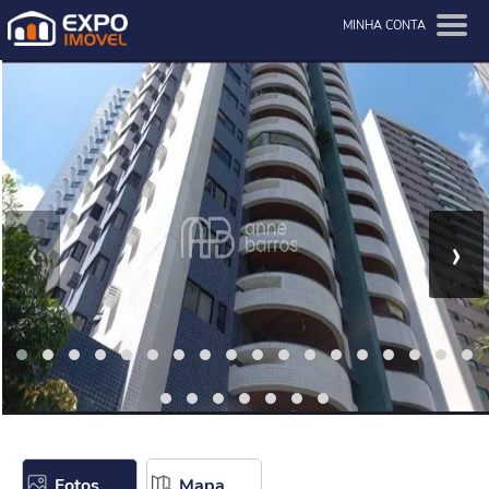
MINHA CONTA
‹
›
Fotos
Mapa