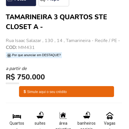
TAMARINEIRA 3 QUARTOS STE
CLOSET A -
Rua Isaac Salazar , 130 , 14 , Tamarineira - Recife / PE -
COD:
MM431
Por que anunciar em DESTAQUE?
a partir de
R$ 750.000
$
Simule aqui o seu crédito
Quartos
suítes
área
banheiros
Vagas