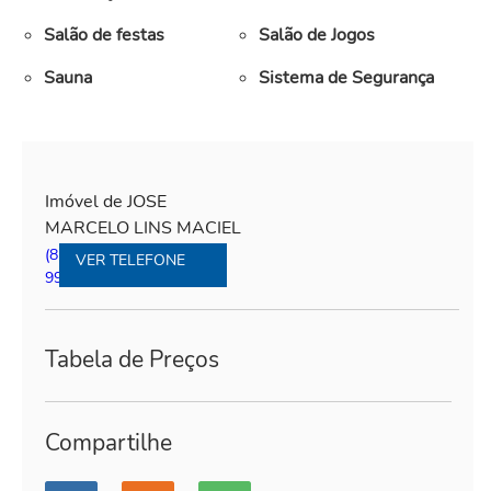
Salão de festas
Salão de Jogos
Sauna
Sistema de Segurança
Imóvel de JOSE
MARCELO LINS MACIEL
(81)99292-6139
|
(81)
VER TELEFONE
99292-6139
Tabela de Preços
Compartilhe