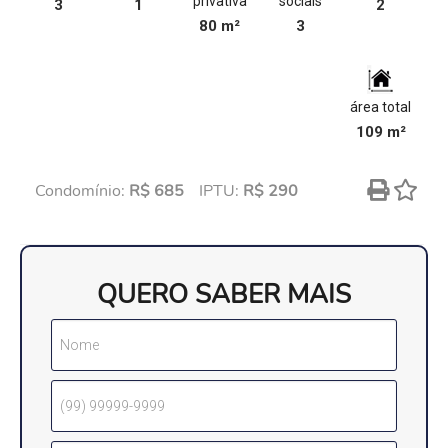
privativa
sociais
3
1
2
80 m²
3
área total
109 m²
Condomínio:
R$ 685
IPTU:
R$ 290
QUERO SABER MAIS