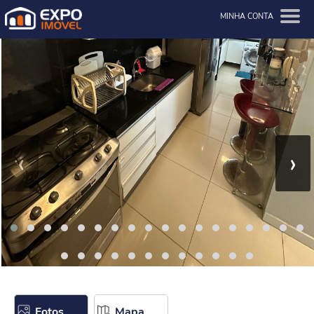
MINHA CONTA
‹
›
Fotos
Mapa