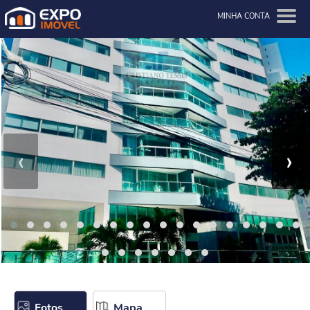
MINHA CONTA
‹
›
Fotos
Mapa