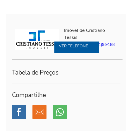
Imóvel de Cristiano
Tessis
(81)3327-4578
|
(81)9.9188-
VER TELEFONE
6787
Tabela de Preços
Compartilhe