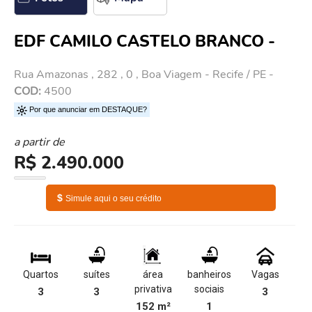
EDF CAMILO CASTELO BRANCO -
Rua Amazonas , 282 , 0 , Boa Viagem - Recife / PE -
COD:
4500
Por que anunciar em DESTAQUE?
a partir de
R$ 2.490.000
$
Simule aqui o seu crédito
Quartos
suítes
área
banheiros
Vagas
privativa
sociais
3
3
3
152 m²
1