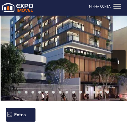
MINHA CONTA
‹
›
Fotos