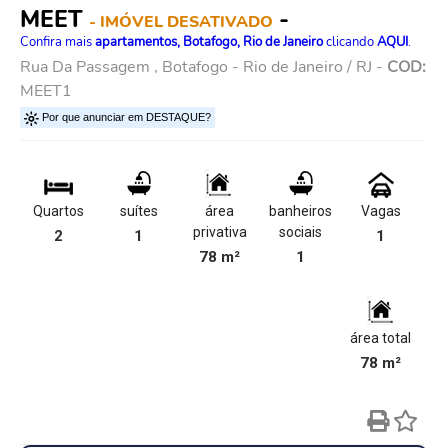
MEET
-
- IMÓVEL DESATIVADO
Confira mais
apartamentos, Botafogo, Rio de Janeiro
clicando
AQUI
.
Rua Da Passagem , Botafogo - Rio de Janeiro / RJ -
COD:
MEET1
Por que anunciar em DESTAQUE?
Quartos
suítes
área
banheiros
Vagas
privativa
sociais
2
1
1
78 m²
1
área total
78 m²