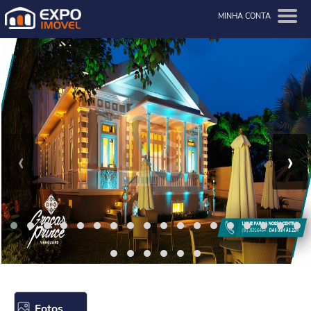
MINHA CONTA
‹
›
Fotos