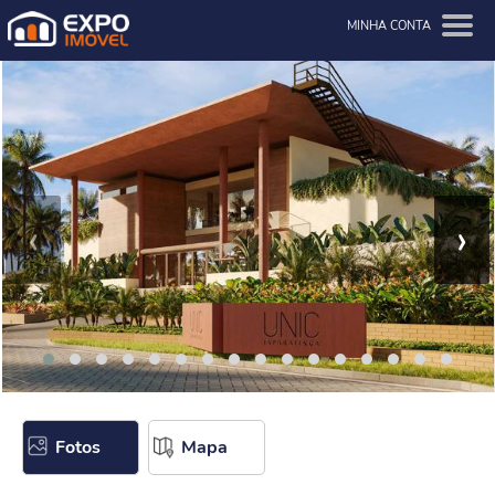
MINHA CONTA
‹
›
Fotos
Mapa