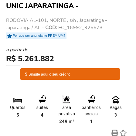
UNIC JAPARATINGA -
RODOVIA AL-101, NORTE , s/n , Japaratinga -
Japaratinga / AL -
COD:
EC_16992_925573
Por que ser anunciante PREMIUM?
a partir de
R$ 5.261.882
$
Simule aqui o seu crédito
Quartos
suítes
área
banheiros
Vagas
privativa
sociais
5
4
3
249 m²
1