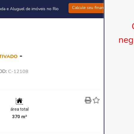
Calcule seu financiamento
nda e Aluguel de imóveis no Rio
neg
-
ATIVADO
OD:
C-12108
área total
370 m²