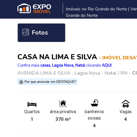
Imóveis no Rio Grande do Norte | Ve
Grande do Norte
Fotos
CASA NA LIMA E SILVA
- IMÓVEL DES
Confira mais
casas, Lagoa Nova, Natal
clicando
AQUI
.
AVENIDA LIMA E SILVA , Lagoa Nova - Natal / RN -
C
Por que anunciar em DESTAQUE?
Quartos
área privativa
banheiros
Vagas
sociais
1
370 m²
4
4