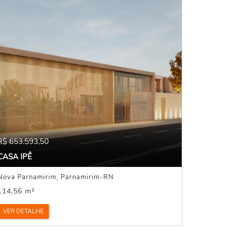
R$ 653.593,50
CASA IPÊ
Nova Parnamirim, Parnamirim-RN
114,56 m²
VER DETALHE