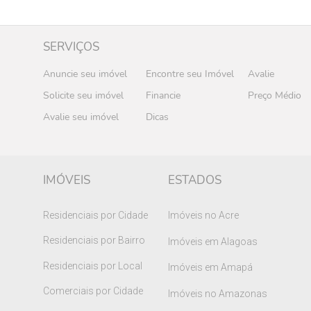
SERVIÇOS
Anuncie seu imóvel
Encontre seu Imóvel
Avalie
Solicite seu imóvel
Financie
Preço Médio
Avalie seu imóvel
Dicas
IMÓVEIS
ESTADOS
Residenciais por Cidade
Imóveis no Acre
Residenciais por Bairro
Imóveis em Alagoas
R$ 510.630,00
RESIDENCIAL BELO JARDIM
Residenciais por Local
Imóveis em Amapá
Comerciais por Cidade
Neópolis, Natal-RN
Imóveis no Amazonas