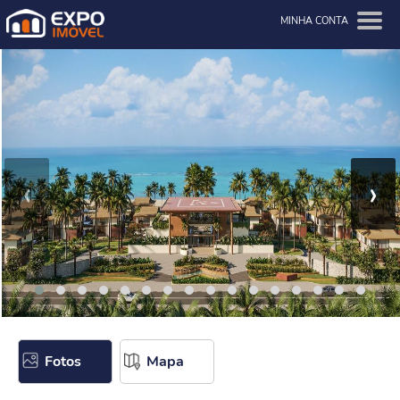
MINHA CONTA
‹
›
Fotos
Mapa