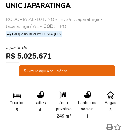
UNIC JAPARATINGA -
RODOVIA AL-101, NORTE , s/n , Japaratinga -
Japaratinga / AL -
COD:
TIPO
Por que anunciar em DESTAQUE?
a partir de
R$ 5.025.671
$
Simule aqui o seu crédito
Quartos
suítes
área
banheiros
Vagas
privativa
sociais
5
4
3
249 m²
1