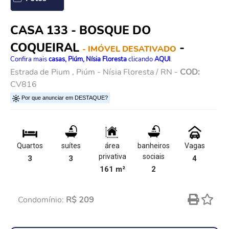
CASA 133 - BOSQUE DO
COQUEIRAL
-
- IMÓVEL DESATIVADO
Confira mais
casas, Piúm, Nísia Floresta
clicando
AQUI
.
Estrada de Pium , Piúm - Nísia Floresta / RN -
COD:
CV816
Por que anunciar em DESTAQUE?
Quartos
suítes
área
banheiros
Vagas
privativa
sociais
3
3
4
161 m²
2
Condomínio:
R$ 209