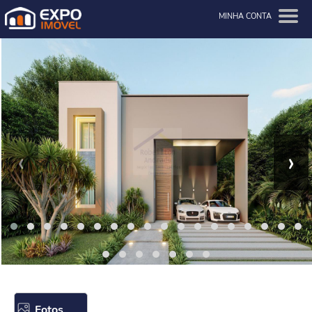
MINHA CONTA
‹
›
Fotos