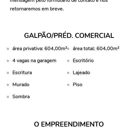
mensagem pelo formulário de contato e nós
retornaremos em breve.
GALPÃO/PRÉD. COMERCIAL
área privativa: 604,00m²
área total: 604,00m²
4 vagas na garagem
Escritório
Escritura
Lajeado
Murado
Piso
Sombra
O EMPREENDIMENTO