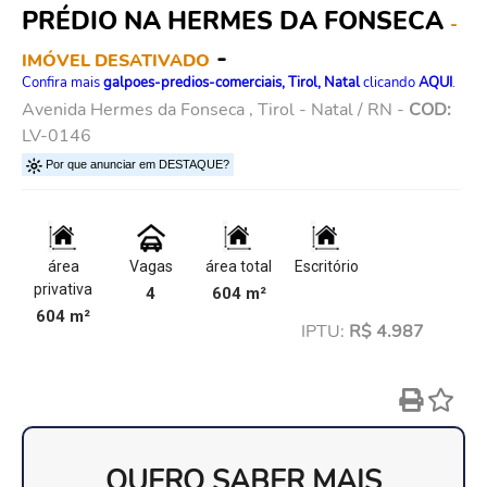
PRÉDIO NA HERMES DA FONSECA
-
-
IMÓVEL DESATIVADO
Confira mais
galpoes-predios-comerciais, Tirol, Natal
clicando
AQUI
.
Avenida Hermes da Fonseca , Tirol - Natal / RN -
COD:
LV-0146
Por que anunciar em DESTAQUE?
área
Vagas
área total
Escritório
privativa
4
604 m²
604 m²
IPTU:
R$ 4.987
QUERO SABER MAIS