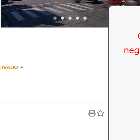
neg
-
TIVADO