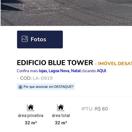
Fotos
EDIFICIO BLUE TOWER
- IMÓVEL DESA
Confira mais
lojas, Lagoa Nova, Natal
clicando
AQUI
.
-
COD:
LA-0919
Por que anunciar em DESTAQUE?
IPTU:
R$ 60
área privativa
área total
32 m²
32 m²