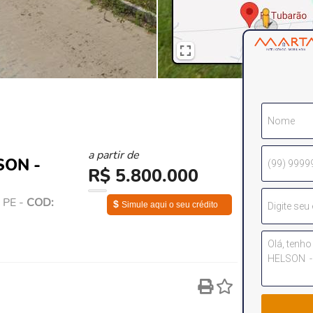
a partir de
SON -
R$ 5.800.000
/ PE -
COD:
$
Simule aqui o seu crédito