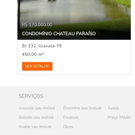
R$ 170.000,00
CONDOMÍNIO CHATEAU PARAÍSO
Br 232, Gravatá-PE
450,00 m²
VER DETALHE
SERVIÇOS
Anuncie seu imóvel
Encontre seu Imóvel
Avalie
Solicite seu imóvel
Financie
Preço Médio
Avalie seu imóvel
Dicas