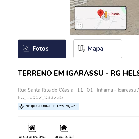
Fotos
Mapa
TERRENO EM IGARASSU - RG HEL
Rua Santa Rita de Cássia , 11 , 01 , Inhamã - Igarassu 
EC_16992_933235
Por que anunciar em DESTAQUE?
área privativa
área total