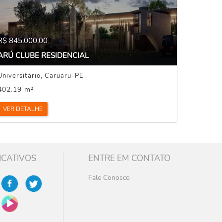
R$ 845.000,00
ARÚ CLUBE RESIDENCIAL
Universitário, Caruaru-PE
402,19 m²
VER DETALHE
ICATIVOS
ENTRE EM CONTATO
Fale Conosco