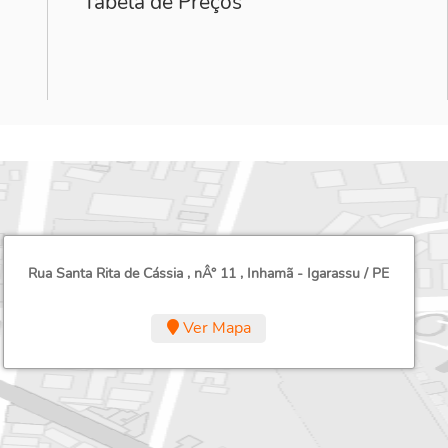
Tabela de Preços
Rua Santa Rita de Cássia , nÂ° 11 , Inhamã - Igarassu / PE
Ver Mapa