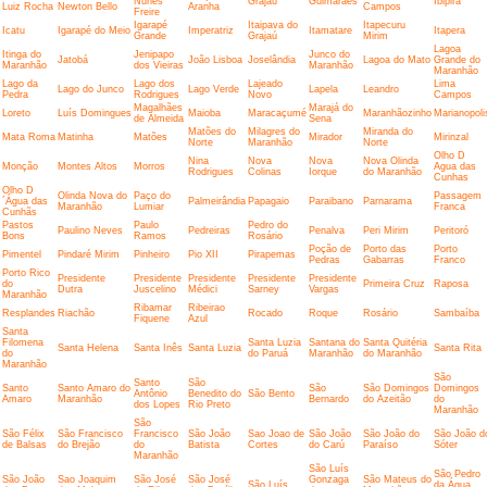
Nunes
Grajaú
Guimarães
Ibipira
Luiz Rocha
Newton Bello
Aranha
Campos
Freire
Igarapé
Itaipava do
Itapecuru
Icatu
Igarapé do Meio
Imperatriz
Itamatare
Itapera
Grande
Grajaú
Mirim
Lagoa
Itinga do
Jenipapo
Junco do
Jatobá
João Lisboa
Joselândia
Lagoa do Mato
Grande do
Maranhão
dos Vieiras
Maranhão
Maranhão
Lago da
Lago dos
Lajeado
Lima
Lago do Junco
Lago Verde
Lapela
Leandro
Pedra
Rodrigues
Novo
Campos
Magalhães
Marajá do
Loreto
Luís Domingues
Maioba
Maracaçumé
Maranhãozinho
Marianopoli
de Almeida
Sena
Matões do
Milagres do
Miranda do
Mata Roma
Matinha
Matões
Mirador
Mirinzal
Norte
Maranhão
Norte
Olho D
Nina
Nova
Nova
Nova Olinda
Monção
Montes Altos
Morros
Agua das
Rodrigues
Colinas
Iorque
do Maranhão
Cunhas
Olho D
Olinda Nova do
Paço do
Passagem
´Água das
Palmeirândia
Papagaio
Paraibano
Parnarama
Maranhão
Lumiar
Franca
Cunhãs
Pastos
Paulo
Pedro do
Paulino Neves
Pedreiras
Penalva
Peri Mirim
Peritoró
Bons
Ramos
Rosário
Poção de
Porto das
Porto
Pimentel
Pindaré Mirim
Pinheiro
Pio XII
Pirapemas
Pedras
Gabarras
Franco
Porto Rico
Presidente
Presidente
Presidente
Presidente
Presidente
do
Primeira Cruz
Raposa
Dutra
Juscelino
Médici
Sarney
Vargas
Maranhão
Ribamar
Ribeirao
Resplandes
Riachão
Rocado
Roque
Rosário
Sambaíba
Fiquene
Azul
Santa
Filomena
Santa Luzia
Santana do
Santa Quitéria
Santa Helena
Santa Inês
Santa Luzia
Santa Rita
do
do Paruá
Maranhão
do Maranhão
Maranhão
São
Santo
São
Santo
Santo Amaro do
São
São Domingos
Domingos
Antônio
Benedito do
São Bento
Amaro
Maranhão
Bernardo
do Azeitão
do
dos Lopes
Rio Preto
Maranhão
São
São Félix
São Francisco
Francisco
São João
Sao Joao de
São João
São João do
São João d
de Balsas
do Brejão
do
Batista
Cortes
do Carú
Paraíso
Sóter
Maranhão
São Luís
São Pedro
São João
Sao Joaquim
São José
São José
Gonzaga
São Mateus do
São Luís
da Água