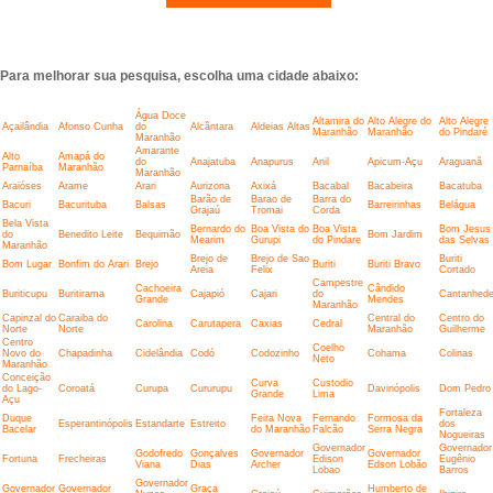
Para melhorar sua pesquisa, escolha uma cidade abaixo:
Água Doce
Altamira do
Alto Alegre do
Alto Alegre
Açailândia
Afonso Cunha
do
Alcântara
Aldeias Altas
Maranhão
Maranhão
do Pindaré
Maranhão
Amarante
Alto
Amapá do
do
Anajatuba
Anapurus
Anil
Apicum-Açu
Araguanã
Parnaíba
Maranhão
Maranhão
Araióses
Arame
Arari
Aurizona
Axixá
Bacabal
Bacabeira
Bacatuba
Barão de
Barao de
Barra do
Bacuri
Bacurituba
Balsas
Barreirinhas
Belágua
Grajaú
Tromai
Corda
Bela Vista
Bernardo do
Boa Vista do
Boa Vista
Bom Jesus
do
Benedito Leite
Bequimão
Bom Jardim
Mearim
Gurupi
do Pindare
das Selvas
Maranhão
Brejo de
Brejo de Sao
Buriti
Bom Lugar
Bonfim do Arari
Brejo
Buriti
Buriti Bravo
Areia
Felix
Cortado
Campestre
Cachoeira
Cândido
Buriticupu
Buritirama
Cajapió
Cajari
do
Cantanhed
Grande
Mendes
Maranhão
Capinzal do
Caraiba do
Central do
Centro do
Carolina
Carutapera
Caxias
Cedral
Norte
Norte
Maranhão
Guilherme
Centro
Coelho
Novo do
Chapadinha
Cidelândia
Codó
Codozinho
Cohama
Colinas
Neto
Maranhão
Conceição
Curva
Custodio
do Lago-
Coroatá
Curupa
Cururupu
Davinópolis
Dom Pedro
Grande
Lima
Açu
Fortaleza
Duque
Feira Nova
Fernando
Formosa da
Esperantinópolis
Estandarte
Estreito
dos
Bacelar
do Maranhão
Falcão
Serra Negra
Nogueiras
Governador
Governador
Godofredo
Gonçalves
Governador
Governador
Fortuna
Frecheiras
Edison
Eugênio
Viana
Dias
Archer
Edson Lobão
Lobao
Barros
Governador
Governador
Governador
Graça
Humberto de