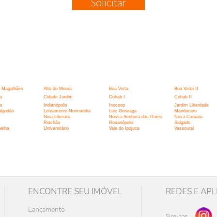
Solicitar
:
 Magalhães
Alto do Moura
Boa Vista
Boa Vista II
a
Cidade Jardim
Cohab I
Cohab II
is
Indianópolis
Inocoop
Jardim Liberdade
algodão
Loteamento Normandia
Luiz Gonzaga
Mandacaru
Nina Liberato
Nossa Senhora das Dores
Nova Caruaru
Riachão
Rosanópolis
Salgado
melha
Universitário
Vale do Ipojuca
Vassoural
ENCONTRE SEU IMÓVEL
REDES E APL
Lançamento
Siga-nos