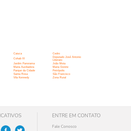
Caiuca
Cedro
Deputado José Antonio
Cohab III
Liberato
Jardim Panorama
João Mota
Maria Auxiliadora
Maria Gorete
Parque da Cidade
Petrópolis
Santa Rosa
São Francisco
Vila Kennedy
Zona Rural
ICATIVOS
ENTRE EM CONTATO
Fale Conosco