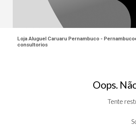
Loja Aluguel Caruaru Pernambuco - Pernambucoemp
consultorios
Oops. Não
Tente rest
S