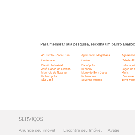
Para melhorar sua pesquisa, escolha um bairro abaixo
4º Distrito - Zona Rural
Agamenom Magalhães
Agamenon
Centenário
Centro
Cidade Alt
Distrito Industrial
Divinópolis
Indianapol
José Carlos de Oliveira
Kennedy
Lagoa do 
Maurício de Nassau
Morro do Bom Jesus
Murici
Pinheiropolis
Pinheropolis
Rendeiras
São José
Severino Afonso
Terra Ver
SERVIÇOS
Anuncie seu imóvel
Encontre seu Imóvel
Avalie