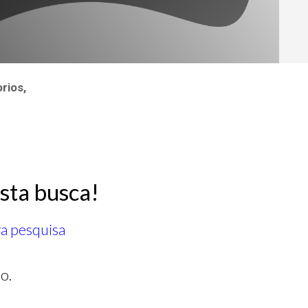
rios,
sta busca!
ra pesquisa
o.