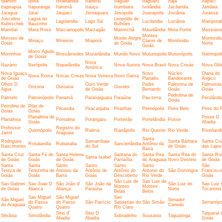
Ipameri
Iporá
Israelândia
Itaberaí
Itaguari
Itaguaru
Itaja
Itapaci
Itapirapua
Itapuranga
Itarumã
Itauçu
Itumbiara
Ivolândia
Jacilandia
Jandaia
Jaragua
Jataí
Jaupaci
Jeroaquara
Jesúpolis
Joanapolis
Joviânia
Jurassa
Juscelino
Lagoa do
Leopoldo de
Lagolandia
Lago Sul
Lucilandia
Luziânia
Mairipota
Kubitschek
Bauzinho
Bulhões
Mambaí
Mara Rosa
Marcianopolis
Marzagão
Matrinchã
Maurilândia
Meia Ponte
Messianop
Montes
Mimoso de
Monte Alegre
Montividi
Minaçu
Mineiros
Moiporá
Claros de
Montividiu
Goiás
de Goiás
Norte
Goiás
Morro Agudo
Morrinhos
Mossâmedes
Mozarlândia
Mundo Novo
Mutunopolis
Mutunópolis
Natinopol
de Goiás
Nova
Nazário
Nerópolis
Niquelândia
Nova Aurora
Nova Brasil
Nova Crixás
Nova Glór
América
Nova Iguaçu
Novo
Núcleo
Olaria do
Nova Roma
Novas Crixas
Nova Veneza
Novo Gama
de Goiás
Planalto
Bandeirante
Angico
Olhos D
Ouro Verde
Padre
Palestina de
Palmeiras
Orizona
Ouroana
Ouvidor
Agua
de Goiás
Bernardo
Goiás
Goiás
Pedrolina de
Palmelo
Palminópolis
Panamá
Paranaiguara
Paraúna
Pau-terra
Perolândi
Goiás
Petrolina de
Pilar de
Piloandia
Piracanjuba
Piranhas
Pirenópolis
Pires Belo
Pires do 
Goias
Goiás
Planaltina de
Posse D
Planaltina
Pontalina
Porangatu
Porteirão
Portelândia
Posse
Goiás
Abadia
Professor
Registro do
Quirinópolis
Rialma
Rianâpolis
Rio Quente
Rio Verde
Riverland
Jamil
Araguaia
Santa
Rodrigues
Samambaia
Santa Bárbara
Santa Cr
Rosalandia
Rubiataba
Sanclerlândia
Antônio da
Nascimento
do Sul
de Goiás
das Lajes
Barra
Santa Cruz
Santa Fé de
Santa Helena
Santana do
Santa Rita
Santa Rita do
Santa Ro
Santa Isabel
de Goiás
Goiás
de Goiás
Parnaíba
do Araguaia
Novo Destino
de Goiás
Santa
Santa
Santo
Santo
Santo
Santo
São
Tereza de
Terezinha de
Antonio da
Antônio de
Antônio do
Antonio do
São Domingos
Francisco
Goiás
Goiás
Barra
Goiás
Descoberto
Rio Verde
Goiás
São Luis de
Sao Luis de
Sao Gabriel
Sao Joao D
São João d'
São João da
São Luiz do
Sao Luiz 
Montes
Montes
de Goias
Alianca
Aliança
Paraúna
Norte
Tocantins
Belas
Belos
Sao Miguel
São Miguel
Sao
São Miguel
Senador
do Passa
do Passo
São Patrício
Sebastiao do
São Simão
Serranópo
do Araguaia
Canedo
Quatro
Quatro
Rio Claro
Sitio d'
Sitio D
Taquaral 
Silvânia
Simolândia
Sobradinho
Sousania
Taguatinga
Abadia
Abadia
Goiás