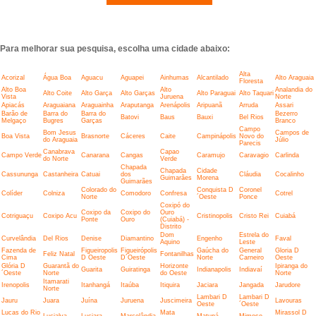
Para melhorar sua pesquisa, escolha uma cidade abaixo:
Alta
Acorizal
Água Boa
Aguacu
Aguapei
Ainhumas
Alcantilado
Alto Araguaia
Floresta
Alto Boa
Alto
Analandia do
Alto Coite
Alto Garça
Alto Garças
Alto Paraguai
Alto Taquari
Vista
Juruena
Norte
Apiacás
Araguaiana
Araguainha
Araputanga
Arenápolis
Aripuanã
Arruda
Assari
Barão de
Barra do
Barra do
Bezerro
Batovi
Baus
Bauxi
Bel Rios
Melgaço
Bugres
Garças
Branco
Campo
Bom Jesus
Campos de
Boa Vista
Brasnorte
Cáceres
Caite
Campinápolis
Novo do
do Araguaia
Júlio
Parecis
Canabrava
Capao
Campo Verde
Canarana
Cangas
Caramujo
Caravagio
Carlinda
do Norte
Verde
Chapada
Chapada
Cidade
Cassununga
Castanheira
Catuai
dos
Cláudia
Cocalinho
Guimarães
Morena
Guimarães
Colorado do
Conquista D
Coronel
Colíder
Colniza
Comodoro
Confresa
Cotrel
Norte
´Oeste
Ponce
Coxipó do
Coxipo da
Coxipo do
Ouro
Cotriguaçu
Coxipo Acu
Cristinopolis
Cristo Rei
Cuiabá
Ponte
Ouro
(Cuiabá) -
Distrito
Dom
Estrela do
Curvelândia
Del Rios
Denise
Diamantino
Engenho
Faval
Aquino
Leste
Fazenda de
Figueiropolis
Figueirópolis
Gaúcha do
General
Gloria D
Feliz Natal
Fontanilhas
Cima
D Oeste
D´Oeste
Norte
Carneiro
Oeste
Glória D
Guarantã do
Horizonte
Ipiranga do
Guarita
Guiratinga
Indianapolis
Indiavaí
´Oeste
Norte
do Oeste
Norte
Itamarati
Irenopolis
Itanhangá
Itaúba
Itiquira
Jaciara
Jangada
Jarudore
Norte
Lambari D
Lambari D
Jauru
Juara
Juína
Juruena
Juscimeira
Lavouras
Oeste
´Oeste
Lucas do Rio
Mata
Mirassol D
Lucialva
Luciara
Marcelândia
Matupá
Mimoso