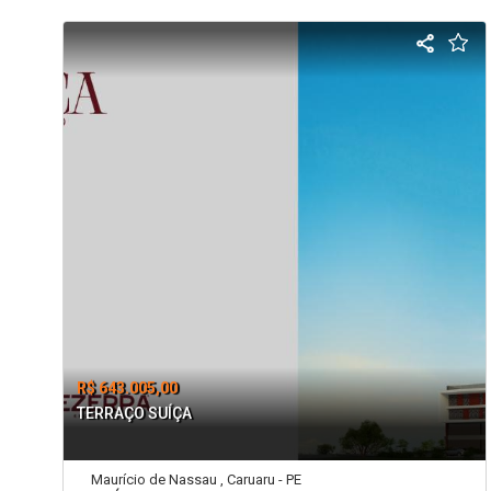
R$ 643.005,00
TERRAÇO SUÍÇA
Maurício de Nassau , Caruaru - PE