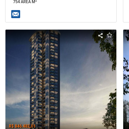
754 ÁREA M²
R$ 846.482,01