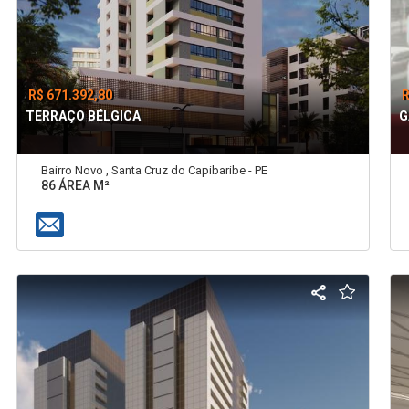
R$ 671.392,80
R
TERRAÇO BÉLGICA
G
Bairro Novo , Santa Cruz do Capibaribe - PE
86 ÁREA M²