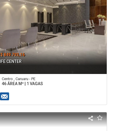
$ 849.793,16
IFE CENTER
Centro , Caruaru - PE
46 ÁREA M² | 1 VAGAS