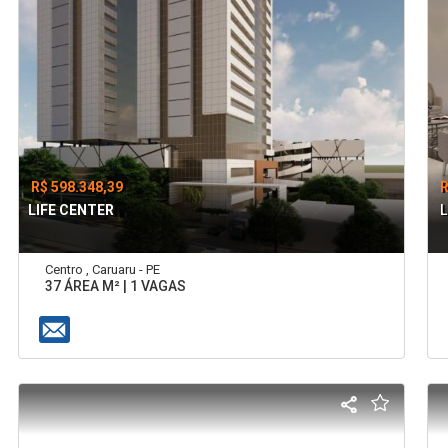
R$ 598.348,39
R
LIFE CENTER
L
Centro , Caruaru - PE
37 ÁREA M² | 1 VAGAS