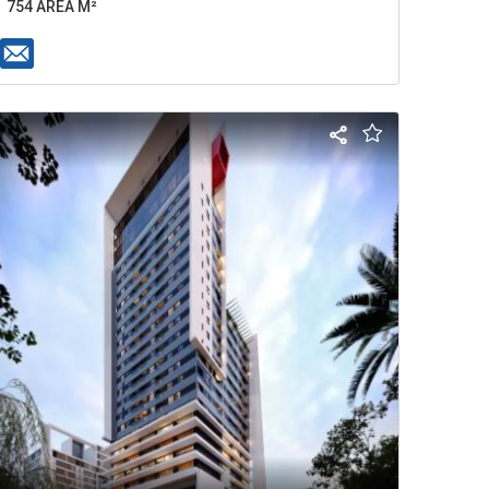
754 ÁREA M²