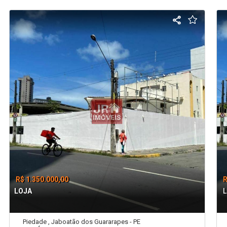
R$ 1.350.000,00
R
LOJA
Piedade , Jaboatão dos Guararapes - PE