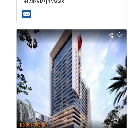
44 ÁREA M² | 1 VAGAS
R$ 594.575,66