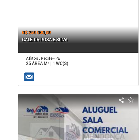
R$ 250.000,00
GALERIA ROSA E SILVA
Aflitos , Recife - PE
25 ÁREA M² | 1 WC(S)