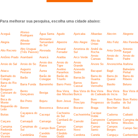
Para melhorar sua pesquisa, escolha uma cidade abaixo:
Afonso
Aceguá
Água Santa
Agudo
Ajuricaba
Albardao
Alecrim
Alegrete
Rodrigues
Almirante
Alfredo
Alto da
Alegria
Tamandaré
Alpestre
Alto Alegre
Alto Feliz
Alto Pareda
Brenner
Uniao
do Sul
Alto Uruguai
Amaral
Ametista do
André da
Antonio
Alto Recreio
Alvorada
Anta Gorda
(Três Passos)
Ferrador
Sul
Rocha
Kerpel
Arroio
Arroio do
Arroio do
Antônio Prado
Arambaré
Araricá
Aratiba
Arco Verde
Canoas
Meio
Padre
Arroio dos
Arroio do
Arroio
Arroio do Sal
Arroio do So
Arvore So
Arvorezinha
Atafona
Ratos
Tigre
Grande
Augusto
Avelino
Azevedo
Balneário
Atiacu
Áurea
Bacupari
Bagé
Pestana
Paranhos
Sodre
Pinhal
Banhado do
Barão de
Barão do
Barra do
Barra do
Barra do
Barão
Barracão
Colegio
Cotegipe
Triunfo
Guarita
Quaraí
Ribeiro
Barra do Rio
Barros
Barro
Barra Funda
Barreirinho
Barro Preto
Basilio
Beluno
Azul
Cassal
Vermelho
Benjamin
Bento
Boa Vista
Boa Vista do
Boa Vista
Boa Vista
Boa Vista d
Constant do
Bexiga
Gonçalves
das Missões
Buricá
do Cadeado
do Incra
Sul
Sul
Boca do
Bom
Bom
Bom Retiro
Bom Retiro
Boi Preto
Bojuru
Bom Jesus
Monte
Princípio
Progresso
do Guaiba
do Sul
Boqueirão do
Borore
Bossoroca
Botucarai
Bozano
Braga
Brochier
Butiá
Leão
Caçapava do
Cachoeira
Cacique
Butias
Cacequi
Cachoeirinha
Cadorna
Caibaté
Sul
do Sul
Doble
Cambará do
Campestre
Campestre
Campina d
Caiçara
Camaquã
Camargo
Camobi
Sul
Baixo
da Serra
Missões
Campina
Campinas do
Campo
Campo
Campo
Campos
Campo Bom
Campo Sec
Redonda
Sul
Branco
Novo
Santo
Borges
Campo
Candido
Cândido
Candelária
Candiota
Canela
Canguçu
Canhembor
Vicente
Freire
Godói