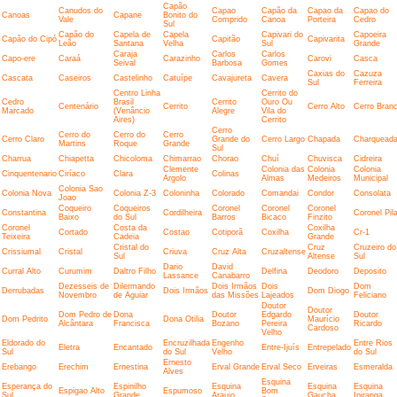
Capão
Canudos do
Capao
Capão da
Capao da
Capao do
Canoas
Capane
Bonito do
Vale
Comprido
Canoa
Porteira
Cedro
Sul
Capão do
Capela de
Capela
Capivari do
Capoeira
Capão do Cipó
Capitão
Capivarita
Leão
Santana
Velha
Sul
Grande
Caraja
Carlos
Carlos
Capo-ere
Caraá
Carazinho
Carovi
Casca
Seival
Barbosa
Gomes
Caxias do
Cazuza
Cascata
Caseiros
Castelinho
Catuípe
Cavajureta
Cavera
Sul
Ferreira
Centro Linha
Cerrito do
Cedro
Brasil
Cerrito
Ouro Ou
Centenário
Cerrito
Cerro Alto
Cerro Bran
Marcado
(Venâncio
Alegre
Vila do
Aires)
Cerrito
Cerro
Cerro do
Cerro do
Cerro
Cerro Claro
Grande do
Cerro Largo
Chapada
Charquead
Martins
Roque
Grande
Sul
Charrua
Chiapetta
Chicoloma
Chimarrao
Chorao
Chuí
Chuvisca
Cidreira
Clemente
Colonia das
Colonia
Colonia
Cinquentenario
Ciríaco
Clara
Colinas
Argolo
Almas
Medeiros
Municipal
Colonia Sao
Colonia Nova
Colonia Z-3
Coloninha
Colorado
Comandai
Condor
Consolata
Joao
Coqueiro
Coqueiros
Coronel
Coronel
Coronel
Constantina
Cordilheira
Coronel Pila
Baixo
do Sul
Barros
Bicaco
Finzito
Coronel
Costa da
Coxilha
Cortado
Costao
Cotiporã
Coxilha
Cr-1
Teixeira
Cadeia
Grande
Cristal do
Cruz
Cruzeiro do
Crissiumal
Cristal
Criuva
Cruz Alta
Cruzaltense
Sul
Altense
Sul
Dario
David
Curral Alto
Curumim
Daltro Filho
Delfina
Deodoro
Deposito
Lassance
Canabarro
Dezesseis de
Dilermando
Dois Irmãos
Dois
Dom
Derrubadas
Dois Irmãos
Dom Diogo
Novembro
de Aguiar
das Missões
Lajeados
Feliciano
Doutor
Doutor
Dom Pedro de
Dona
Doutor
Edgardo
Doutor
Dom Pedrito
Dona Otilia
Maurício
Alcântara
Francisca
Bozano
Pereira
Ricardo
Cardoso
Velho
Eldorado do
Encruzilhada
Engenho
Entre Rios
Eletra
Encantado
Entre-Ijuís
Entrepelado
Sul
do Sul
Velho
do Sul
Ernesto
Erebango
Erechim
Ernestina
Erval Grande
Erval Seco
Erveiras
Esmeralda
Alves
Esquina
Esperança do
Espinilho
Esquina
Esquina
Esquina
Espigao Alto
Espumoso
Bom
Sul
Grande
Araujo
Gaucha
Ipiranga