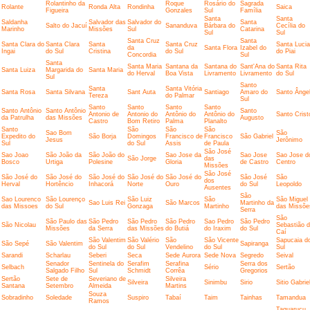
Rolantinho da
Roque
Rosário do
Sagrada
Rolante
Ronda Alta
Rondinha
Saica
Figueira
Gonzales
Sul
Família
Santa
Santa
Saldanha
Salvador das
Salvador do
Santa
Salto do Jacuí
Sananduva
Bárbara do
Cecília do
Marinho
Missões
Sul
Catarina
Sul
Sul
Santa Cruz
Santa
Santa Clara do
Santa Clara
Santa
Santa Cruz
Santa Lucia
da
Santa Flora
Izabel do
Ingai
do Sul
Cristina
do Sul
do Piai
Concordia
Sul
Santa
Santa Maria
Santana da
Santana do
Sant'Ana do
Santa Rita
Santa Luiza
Margarida do
Santa Maria
do Herval
Boa Vista
Livramento
Livramento
do Sul
Sul
Santo
Santa
Santa Vitória
Santa Rosa
Santa Silvana
Sant Auta
Santiago
Amaro do
Santo Ânge
Tereza
do Palmar
Sul
Santo
Santo
Santo
Santo
Santo Antônio
Santo Antônio
Santo
Antonio de
Antonio do
Antônio do
Antônio do
Santo Crist
da Patrulha
das Missões
Augusto
Castro
Bom Retiro
Palma
Planalto
Santo
São
São
São
Sao Bom
São
Expedito do
São Borja
Domingos
Francisco de
Francisco
São Gabriel
Jesus
Jerônimo
Sul
do Sul
Assis
de Paula
São José
Sao Joao
São João da
São João do
Sao Jose da
Sao Jose
Sao Jose d
São Jorge
das
Bosco
Urtiga
Polesine
Gloria
de Castro
Centro
Missões
São José
São José do
São José do
São José do
São José do
São José do
São José
São
dos
Herval
Hortêncio
Inhacorá
Norte
Ouro
do Sul
Leopoldo
Ausentes
São
Sao Lourenco
São Lourenço
São Luiz
São
São Miguel
Sao Luis Rei
São Marcos
Martinho da
das Missoes
do Sul
Gonzaga
Martinho
das Missõe
Serra
São
São Paulo das
São Pedro
São Pedro
São Pedro
Sao Pedro
São Pedro
São Nicolau
Sebastião 
Missões
da Serra
das Missões
do Butiá
do Iraxim
do Sul
Caí
São Valentim
São Valério
São
São Vicente
Sapucaia d
São Sepé
São Valentim
Sapiranga
do Sul
do Sul
Vendelino
do Sul
Sul
Sarandi
Scharlau
Seberi
Seca
Sede Aurora
Sede Nova
Segredo
Seival
Senador
Sentinela do
Serafim
Serafina
Serra dos
Selbach
Sério
Sertão
Salgado Filho
Sul
Schmidt
Corrêa
Gregorios
Sertão
Sete de
Severiano de
Silveira
Silveira
Sinimbu
Sirio
Sitio Gabrie
Santana
Setembro
Almeida
Martins
Souza
Sobradinho
Soledade
Suspiro
Tabaí
Taim
Tainhas
Tamandua
Ramos
Taquaruçu