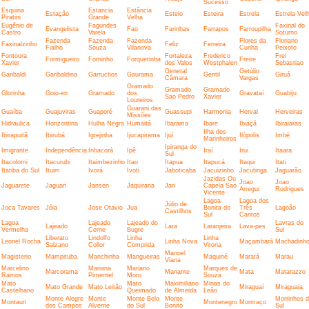
Sucesso
Esquina
Estancia
Estância
Estação
Esteio
Esteira
Estrela
Estrela Vel
Piratini
Grande
Velha
Eugênio de
Fagundes
Faxinal do
Evangelista
Fao
Farinhas
Farrapos
Farroupilha
Castro
Varela
Soturno
Fazenda
Fazenda
Fazenda
Flores da
Floriano
Faxinalzinho
Feliz
Ferreira
Fialho
Souza
Vilanova
Cunha
Peixoto
Fontoura
Fortaleza
Frederico
Frei
Formigueiro
Forninho
Forquetinha
Freire
Xavier
dos Valos
Westphalen
Sebastiao
General
Getúlio
Garibaldi
Garibaldina
Garruchos
Gaurama
Gentil
Giruá
Câmara
Vargas
Gramado
Gramado
Gramado
Glorinha
Goio-en
Gramado
dos
Gravataí
Guabiju
Sao Pedro
Xavier
Loureiros
Guarani das
Guaíba
Guajuviras
Guaporé
Guassupi
Harmonia
Herval
Herveiras
Missões
Hidraulica
Horizontina
Hulha Negra
Humaitá
Ibarama
Ibare
Ibiaçá
Ibiraiaras
Ilha dos
Ibirapuitã
Ibirubá
Igrejinha
Ijucapirama
Ijuí
Ilópolis
Imbé
Marinheiros
Ipiranga do
Imigrante
Independência
Inhacorá
Ipê
Iraí
Irui
Itaara
Sul
Itacolomi
Itacurubi
Itaimbezinho
Itao
Itapua
Itapucá
Itaqui
Itati
Itatiba do Sul
Ituim
Ivorá
Ivoti
Jaboticaba
Jacuizinho
Jacutinga
Jaguarão
Jazidas Ou
Joao
Joao
Jaguarete
Jaguari
Jansen
Jaquirana
Jari
Capela Sao
Arregui
Rodrigues
Vicente
Lagoa
Lagoa dos
Júlio de
Joca Tavares
Jóia
Jose Otavio
Jua
Bonita do
Três
Lagoão
Castilhos
Sul
Cantos
Lagoa
Lajeado
Lajeado do
Lavras do
Lajeado
Lara
Laranjeira
Lava-pes
Vermelha
Cerne
Bugre
Sul
Liberato
Lindolfo
Linha
Linha
Leonel Rocha
Linha Nova
Maçambará
Machadinh
Salzano
Collor
Comprida
Vitoria
Manoel
Magisterio
Mampituba
Manchinha
Mangueiras
Maquiné
Maratá
Marau
Viana
Marcelino
Mariana
Mariano
Marques de
Marcorama
Mariante
Mata
Matarazzo
Ramos
Pimentel
Moro
Souza
Mato
Mato
Maximiliano
Minas do
Mato Grande
Mato Leitão
Miraguaí
Miraguaia
Castelhano
Queimado
de Almeida
Leão
Monte Alegre
Monte
Monte Belo
Monte
Morrinhos 
Montauri
Montenegro
Mormaço
dos Campos
Alverne
do Sul
Bonito
Sul