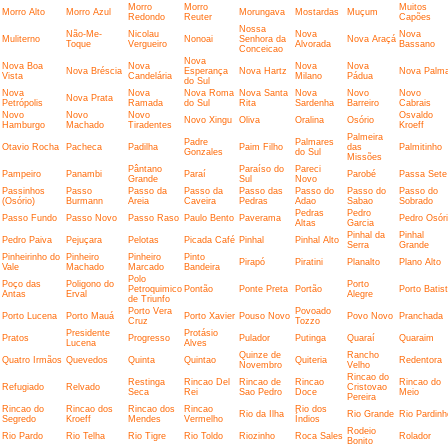
Morro
Morro
Muitos
Morro Alto
Morro Azul
Morungava
Mostardas
Muçum
Redondo
Reuter
Capões
Nossa
Não-Me-
Nicolau
Nova
Nova
Muliterno
Nonoai
Senhora da
Nova Araçá
Toque
Vergueiro
Alvorada
Bassano
Conceicao
Nova
Nova Boa
Nova
Nova
Nova
Nova Bréscia
Esperança
Nova Hartz
Nova Palm
Vista
Candelária
Milano
Pádua
do Sul
Nova
Nova
Nova Roma
Nova Santa
Nova
Novo
Novo
Nova Prata
Petrópolis
Ramada
do Sul
Rita
Sardenha
Barreiro
Cabrais
Novo
Novo
Novo
Osvaldo
Novo Xingu
Oliva
Oralina
Osório
Hamburgo
Machado
Tiradentes
Kroeff
Palmeira
Padre
Palmares
Otavio Rocha
Pacheca
Padilha
Paim Filho
das
Palmitinho
Gonzales
do Sul
Missões
Pântano
Paraíso do
Pareci
Pampeiro
Panambi
Paraí
Parobé
Passa Sete
Grande
Sul
Novo
Passinhos
Passo
Passo da
Passo da
Passo das
Passo do
Passo do
Passo do
(Osório)
Burmann
Areia
Caveira
Pedras
Adao
Sabao
Sobrado
Pedras
Pedro
Passo Fundo
Passo Novo
Passo Raso
Paulo Bento
Paverama
Pedro Osór
Altas
Garcia
Pinhal da
Pinhal
Pedro Paiva
Pejuçara
Pelotas
Picada Café
Pinhal
Pinhal Alto
Serra
Grande
Pinheirinho do
Pinheiro
Pinheiro
Pinto
Pirapó
Piratini
Planalto
Plano Alto
Vale
Machado
Marcado
Bandeira
Polo
Poço das
Poligono do
Porto
Petroquimico
Pontão
Ponte Preta
Portão
Porto Batis
Antas
Erval
Alegre
de Triunfo
Porto Vera
Povoado
Porto Lucena
Porto Mauá
Porto Xavier
Pouso Novo
Povo Novo
Pranchada
Cruz
Tozzo
Presidente
Protásio
Pratos
Progresso
Pulador
Putinga
Quaraí
Quaraim
Lucena
Alves
Quinze de
Rancho
Quatro Irmãos
Quevedos
Quinta
Quintao
Quiteria
Redentora
Novembro
Velho
Rincao do
Restinga
Rincao Del
Rincao de
Rincao
Rincao do
Refugiado
Relvado
Cristovao
Seca
Rei
Sao Pedro
Doce
Meio
Pereira
Rincao do
Rincao dos
Rincao dos
Rincao
Rio dos
Rio da Ilha
Rio Grande
Rio Pardinh
Segredo
Kroeff
Mendes
Vermelho
Índios
Rodeio
Rio Pardo
Rio Telha
Rio Tigre
Rio Toldo
Riozinho
Roca Sales
Rolador
Bonito