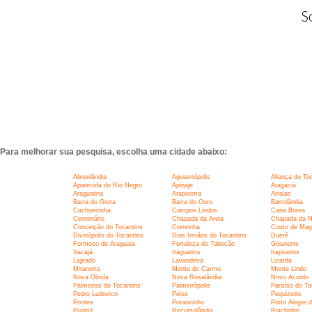
S
Para melhorar sua pesquisa, escolha uma cidade abaixo:
Abreulândia
Aguiarnópolis
Aliança do To
Aparecida do Rio Negro
Apinaje
Aragacui
Araguatins
Arapoema
Arraias
Barra do Grota
Barra do Ouro
Barrolândia
Cachoeirinha
Campos Lindos
Cana Brava
Centenário
Chapada da Areia
Chapada da N
Conceição do Tocantins
Correinha
Couto de Mag
Divinópolis do Tocantins
Dois Irmãos do Tocantins
Duerê
Formoso do Araguaia
Fortaleza do Tabocão
Goianorte
Itacajá
Itaguatins
Itapiratins
Lajeado
Lavandeira
Lizarda
Miranorte
Monte do Carmo
Monte Lindo
Nova Olinda
Nova Rosalândia
Novo Acordo
Palmeiras do Tocantins
Palmeirópolis
Paraíso do To
Pedro Ludovico
Peixe
Pequizeiro
Pontes
Poraozinho
Porto Alegre 
Pugmil
Recursolândia
Riachinho