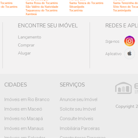
 Tocantins
Santa Rosa do Tocantins
Santa Tereza do Tocantins
Santa Terezinha do
 do Tocantins
São Valério da Natividade
Silvanópolis
Sítio Novo do Toca
Taquarussu do Tocantins
Tocantínia
Tocantinópolis
Xambioá
ENCONTRE SEU IMÓVEL
REDES E APL
Lançamento
Siga-nos
Comprar
Alugar
Aplicativo
CIDADES
SERVIÇOS
Imóveis em Rio Branco
Anuncie seu Imóvel
Copyright 2
Imóveis em Maceió
Solicite seu Imóvel
Imóveis no Macapá
Consulte Imóveis
Imóveis em Manaus
Imobiliária Parceiras