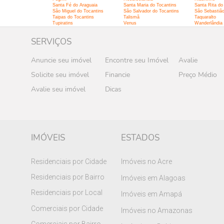
Santa Fé do Araguaia
Santa Maria do Tocantins
Santa Rita do
São Miguel do Tocantins
São Salvador do Tocantins
São Sebastião
Taipas do Tocantins
Talismã
Taquaralto
Tupiratins
Venus
Wanderlândia
SERVIÇOS
Anuncie seu imóvel
Encontre seu Imóvel
Avalie
Solicite seu imóvel
Financie
Preço Médio
Avalie seu imóvel
Dicas
IMÓVEIS
ESTADOS
Residenciais por Cidade
Imóveis no Acre
Residenciais por Bairro
Imóveis em Alagoas
Residenciais por Local
Imóveis em Amapá
Comerciais por Cidade
Imóveis no Amazonas