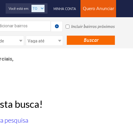
Quero Anunciar
Você está em:
MINHA CONTA
icionar bairros
Incluir bairros próximos
ciais,
sta busca!
ra pesquisa