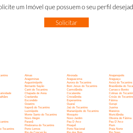
olicite um Imóvel que possuem o seu perfil desejad
Solicitar
cantins
Almas
Alvorada
Anajanopolis
Aragominas
Araguacema
Araguaçu
Augustinópolis
Aurora do Tocantins
Axixá do Tocantins
Bernardo Sayão
Bom Jesus do Tocantins
Brasilândia do Toca
Cariri do Tocantins
Carmolândia
Carrasco Bonito
atividade
Chapada de Areia
Cocalandia
Colinas do Tocanti
alhães
Craolandia
Cristalândia
Crixás do Tocantin
Escondido
Esperantina
Fátima
Goiatins
Guaraí
Gurupi
Itaporã do Tocantins
Jaú do Tocantins
Juarina
Luzinópolis
Marianópolis do Tocantins
Mateiros
Monte Santo do Tocantins
Mosquito
Muricilândia
Novo Alegre
Novo Jardim
Oliveira de Fátima
cantins
Paranã
Pau D Arco
Pau D´Arco
Pindorama do Tocantins
Piraquê
Pium
do Tocantins
Porto Lemos
Porto Nacional
Praia Norte
Rio da Conceição
Rio dos Bois
Rio Sono