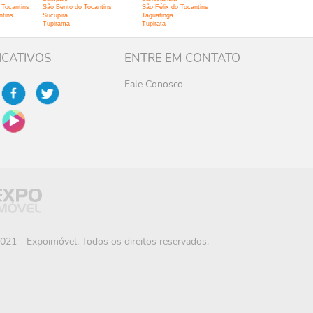
 Tocantins
São Bento do Tocantins
São Félix do Tocantins
ntins
Sucupira
Taguatinga
Tupirama
Tupirata
ICATIVOS
ENTRE EM CONTATO
Fale Conosco
021 - Expoimóvel. Todos os direitos reservados.