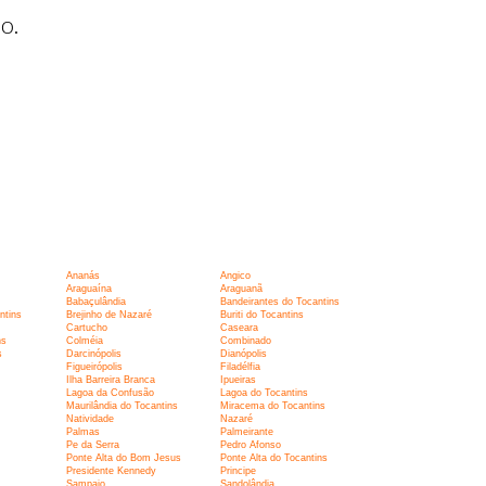
o.
Ananás
Angico
Araguaína
Araguanã
Babaçulândia
Bandeirantes do Tocantins
ntins
Brejinho de Nazaré
Buriti do Tocantins
Cartucho
Caseara
ns
Colméia
Combinado
s
Darcinópolis
Dianópolis
Figueirópolis
Filadélfia
Ilha Barreira Branca
Ipueiras
Lagoa da Confusão
Lagoa do Tocantins
Maurilândia do Tocantins
Miracema do Tocantins
Natividade
Nazaré
Palmas
Palmeirante
Pe da Serra
Pedro Afonso
Ponte Alta do Bom Jesus
Ponte Alta do Tocantins
Presidente Kennedy
Principe
Sampaio
Sandolândia