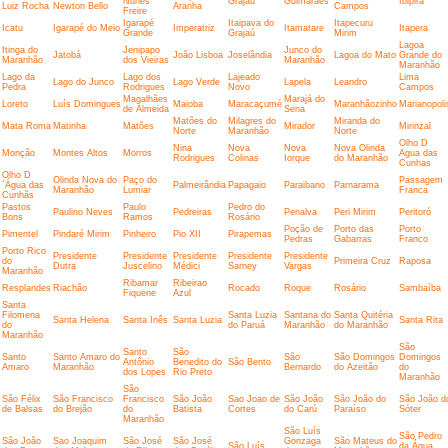
Nunes
Grajaú
Guimarães
Ibipira
Luiz Rocha
Newton Bello
Aranha
Campos
Freire
Igarapé
Itaipava do
Itapecuru
Icatu
Igarapé do Meio
Imperatriz
Itamatare
Itapera
Grande
Grajaú
Mirim
Lagoa
Itinga do
Jenipapo
Junco do
Jatobá
João Lisboa
Joselândia
Lagoa do Mato
Grande do
Maranhão
dos Vieiras
Maranhão
Maranhão
Lago da
Lago dos
Lajeado
Lima
Lago do Junco
Lago Verde
Lapela
Leandro
Pedra
Rodrigues
Novo
Campos
Magalhães
Marajá do
Loreto
Luís Domingues
Maioba
Maracaçumé
Maranhãozinho
Marianopoli
de Almeida
Sena
Matões do
Milagres do
Miranda do
Mata Roma
Matinha
Matões
Mirador
Mirinzal
Norte
Maranhão
Norte
Olho D
Nina
Nova
Nova
Nova Olinda
Monção
Montes Altos
Morros
Agua das
Rodrigues
Colinas
Iorque
do Maranhão
Cunhas
Olho D
Olinda Nova do
Paço do
Passagem
´Água das
Palmeirândia
Papagaio
Paraibano
Parnarama
Maranhão
Lumiar
Franca
Cunhãs
Pastos
Paulo
Pedro do
Paulino Neves
Pedreiras
Penalva
Peri Mirim
Peritoró
Bons
Ramos
Rosário
Poção de
Porto das
Porto
Pimentel
Pindaré Mirim
Pinheiro
Pio XII
Pirapemas
Pedras
Gabarras
Franco
Porto Rico
Presidente
Presidente
Presidente
Presidente
Presidente
do
Primeira Cruz
Raposa
Dutra
Juscelino
Médici
Sarney
Vargas
Maranhão
Ribamar
Ribeirao
Resplandes
Riachão
Rocado
Roque
Rosário
Sambaíba
Fiquene
Azul
Santa
Filomena
Santa Luzia
Santana do
Santa Quitéria
Santa Helena
Santa Inês
Santa Luzia
Santa Rita
do
do Paruá
Maranhão
do Maranhão
Maranhão
São
Santo
São
Santo
Santo Amaro do
São
São Domingos
Domingos
Antônio
Benedito do
São Bento
Amaro
Maranhão
Bernardo
do Azeitão
do
dos Lopes
Rio Preto
Maranhão
São
São Félix
São Francisco
Francisco
São João
Sao Joao de
São João
São João do
São João d
de Balsas
do Brejão
do
Batista
Cortes
do Carú
Paraíso
Sóter
Maranhão
São Luís
São Pedro
São João
Sao Joaquim
São José
São José
Gonzaga
São Mateus do
São Luís
da Água