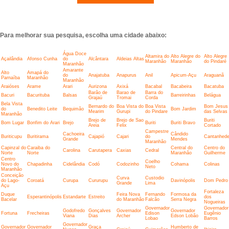
Para melhorar sua pesquisa, escolha uma cidade abaixo:
Água Doce
Altamira do
Alto Alegre do
Alto Alegre
Açailândia
Afonso Cunha
do
Alcântara
Aldeias Altas
Maranhão
Maranhão
do Pindaré
Maranhão
Amarante
Alto
Amapá do
do
Anajatuba
Anapurus
Anil
Apicum-Açu
Araguanã
Parnaíba
Maranhão
Maranhão
Araióses
Arame
Arari
Aurizona
Axixá
Bacabal
Bacabeira
Bacatuba
Barão de
Barao de
Barra do
Bacuri
Bacurituba
Balsas
Barreirinhas
Belágua
Grajaú
Tromai
Corda
Bela Vista
Bernardo do
Boa Vista do
Boa Vista
Bom Jesus
do
Benedito Leite
Bequimão
Bom Jardim
Mearim
Gurupi
do Pindare
das Selvas
Maranhão
Brejo de
Brejo de Sao
Buriti
Bom Lugar
Bonfim do Arari
Brejo
Buriti
Buriti Bravo
Areia
Felix
Cortado
Campestre
Cachoeira
Cândido
Buriticupu
Buritirama
Cajapió
Cajari
do
Cantanhed
Grande
Mendes
Maranhão
Capinzal do
Caraiba do
Central do
Centro do
Carolina
Carutapera
Caxias
Cedral
Norte
Norte
Maranhão
Guilherme
Centro
Coelho
Novo do
Chapadinha
Cidelândia
Codó
Codozinho
Cohama
Colinas
Neto
Maranhão
Conceição
Curva
Custodio
do Lago-
Coroatá
Curupa
Cururupu
Davinópolis
Dom Pedro
Grande
Lima
Açu
Fortaleza
Duque
Feira Nova
Fernando
Formosa da
Esperantinópolis
Estandarte
Estreito
dos
Bacelar
do Maranhão
Falcão
Serra Negra
Nogueiras
Governador
Governador
Godofredo
Gonçalves
Governador
Governador
Fortuna
Frecheiras
Edison
Eugênio
Viana
Dias
Archer
Edson Lobão
Lobao
Barros
Governador
Governador
Governador
Graça
Humberto de