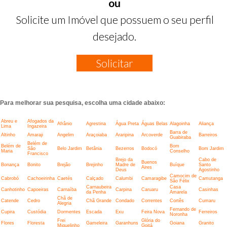
ou
Solicite um Imóvel que possuem o seu perfil
desejado.
Solicitar
Para melhorar sua pesquisa, escolha uma cidade abaixo:
Abreu e
Afogados da
Afrânio
Agrestina
Água Preta
Águas Belas
Alagoinha
Aliança
Lima
Ingazeira
Barra de
Altinho
Amaraji
Angelim
Araçoiaba
Araripina
Arcoverde
Barreiros
Guabiraba
Belém de
Belém de
Bom
São
Belo Jardim
Betânia
Bezerros
Bodocó
Bom Jardim
Maria
Conselho
Francisco
Brejo da
Cabo de
Buenos
Bonança
Bonito
Brejão
Brejinho
Madre de
Buíque
Santo
Aires
Deus
Agostinho
Camocim de
Cabrobó
Cachoeirinha
Caetés
Calçado
Calumbi
Camaragibe
Camutanga
São Félix
Carnaubeira
Casa
Canhotinho
Capoeiras
Carnaíba
Carpina
Caruaru
Casinhas
da Penha
Amarela
Chã de
Catende
Cedro
Chã Grande
Condado
Correntes
Cortês
Cumaru
Alegria
Fernando de
Cupira
Custódia
Dormentes
Escada
Exu
Feira Nova
Ferreiros
Noronha
Frei
Glória do
Flores
Floresta
Gameleira
Garanhuns
Goiana
Granito
Miguelinho
Goitá