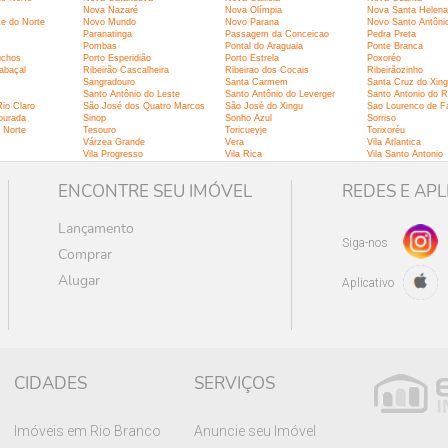
Nova Nazaré
Nova Olímpia
Nova Santa Helena
e do Norte
Novo Mundo
Novo Parana
Novo Santo Antôni
Paranatinga
Passagem da Conceicao
Pedra Preta
Pombas
Pontal do Araguaia
Ponte Branca
úchos
Porto Esperidião
Porto Estrela
Poxoréo
abaçal
Ribeirão Cascalheira
Ribeirao dos Cocais
Ribeirãozinho
Sangradouro
Santa Carmem
Santa Cruz do Xin
Santo Antônio do Leste
Santo Antônio do Leverger
Santo Antonio do R
io Claro
São José dos Quatro Marcos
São José do Xingu
Sao Lourenco de F
ourada
Sinop
Sonho Azul
Sorriso
 Norte
Tesouro
Toricueyje
Torixoréu
Várzea Grande
Vera
Vila Atlantica
Vila Progresso
Vila Rica
Vila Santo Antonio
ENCONTRE SEU IMÓVEL
REDES E APL
Lançamento
Siga-nos
Comprar
Alugar
Aplicativo
CIDADES
SERVIÇOS
Imóveis em Rio Branco
Anuncie seu Imóvel