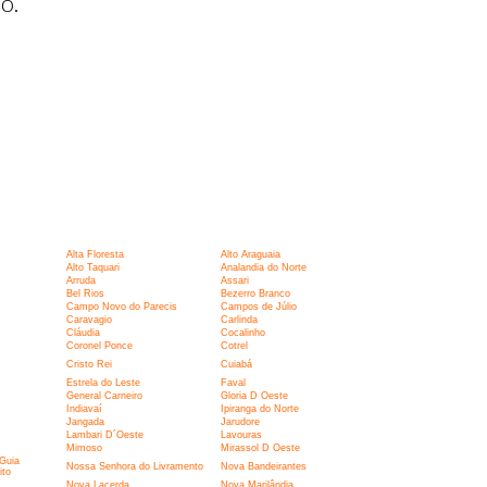
o.
Alta Floresta
Alto Araguaia
Alto Taquari
Analandia do Norte
Arruda
Assari
Bel Rios
Bezerro Branco
Campo Novo do Parecis
Campos de Júlio
Caravagio
Carlinda
Cláudia
Cocalinho
Coronel Ponce
Cotrel
Cristo Rei
Cuiabá
Estrela do Leste
Faval
General Carneiro
Gloria D Oeste
Indiavaí
Ipiranga do Norte
Jangada
Jarudore
Lambari D´Oeste
Lavouras
Mimoso
Mirassol D Oeste
Guia
Nossa Senhora do Livramento
Nova Bandeirantes
ito
Nova Lacerda
Nova Marilândia