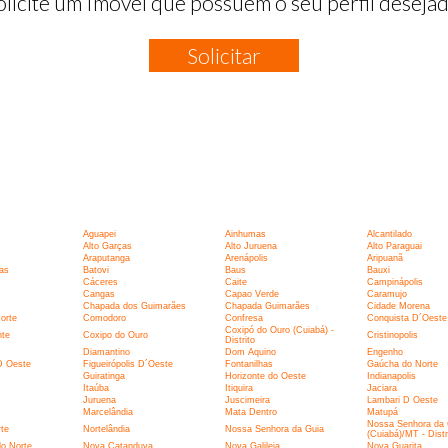
olicite um Imóvel que possuem o seu perfil desejad
Solicitar
Aguapei
Ainhumas
Alcantilado
Alto Garças
Alto Juruena
Alto Paraguai
Araputanga
Arenápolis
Aripuanã
as
Batovi
Baus
Bauxi
Cáceres
Caite
Campinápolis
Cangas
Capao Verde
Caramujo
Chapada dos Guimarães
Chapada Guimarães
Cidade Morena
orte
Comodoro
Confresa
Conquista D´Oeste
Coxipó do Ouro (Cuiabá) -
nte
Coxipo do Ouro
Cristinopolis
Distrito
Diamantino
Dom Aquino
Engenho
 D Oeste
Figueirópolis D´Oeste
Fontanilhas
Gaúcha do Norte
Guiratinga
Horizonte do Oeste
Indianapolis
Itaúba
Itiquira
Jaciara
Juruena
Juscimeira
Lambari D Oeste
Marcelândia
Mata Dentro
Matupá
Nossa Senhora da 
te
Nortelândia
Nossa Senhora da Guia
(Cuiabá)/MT - Distr
o Norte
Nova Catanduva
Nova Galileia
Nova Guarita