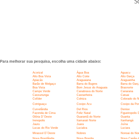
S
Para melhorar sua pesquisa, escolha uma cidade abaixo:
Acorizal
Água Boa
Aguacu
Alto Boa Vista
Alto Coite
Alto Garça
Apiacás
Araguaiana
Araguainha
Barão de Melgaço
Barra do Bugres
Barra do Garç
Boa Vista
Bom Jesus do Araguaia
Brasnorte
Campo Verde
Canabrava do Norte
Canarana
Cassununga
Castanheira
Catuai
Colíder
Colniza
Colorado do N
Cotriguaçu
Coxipo Acu
Coxipo da Po
Curvelândia
Del Rios
Denise
Fazenda de Cima
Feliz Natal
Figueiropolis
Glória D´Oeste
Guarantã do Norte
Guarita
Irenopolis
Itamarati Norte
Itanhangá
Jauru
Juara
Juína
Lucas do Rio Verde
Lucialva
Luciara
Mirassol D´Oeste
Nobres
Nonoai do Nor
Nova Brasilândia
Nova Brasilia
Nova Canãa d