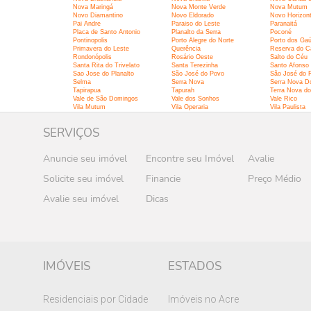
Nova Maringá
Nova Monte Verde
Nova Mutum
Novo Diamantino
Novo Eldorado
Novo Horizont
Pai Andre
Paraiso do Leste
Paranaitá
Placa de Santo Antonio
Planalto da Serra
Poconé
Pontinopolis
Porto Alegre do Norte
Porto dos Ga
Primavera do Leste
Querência
Reserva do C
Rondonópolis
Rosário Oeste
Salto do Céu
Santa Rita do Trivelato
Santa Terezinha
Santo Afonso
Sao Jose do Planalto
São José do Povo
São José do R
Selma
Serra Nova
Serra Nova D
Tapirapua
Tapurah
Terra Nova do
Vale de São Domingos
Vale dos Sonhos
Vale Rico
Vila Mutum
Vila Operaria
Vila Paulista
SERVIÇOS
Anuncie seu imóvel
Encontre seu Imóvel
Avalie
Solicite seu imóvel
Financie
Preço Médio
Avalie seu imóvel
Dicas
IMÓVEIS
ESTADOS
Residenciais por Cidade
Imóveis no Acre