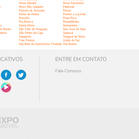
Nova Ubiratã
Nova Xavantina
o
Novo São Joaquim
Padronal
Peixoto de Azevedo
Pirizal
Ponte de Pedra
Pontes e Lacerda
Poxoréu
Praia Rica
Rio Branco
Rondolândia
gu
Santa Elvira
Santaninha
io Bonito
São Félix do Araguaia
Sao Jose do Apui
atima
São Pedro da Cipa
Sapezal
Tabaporã
Tangará da Serra
Tres Pontes
União do Sul
Vila Bela da Santíssima Trindade
Vila Bueno
ICATIVOS
ENTRE EM CONTATO
Fale Conosco