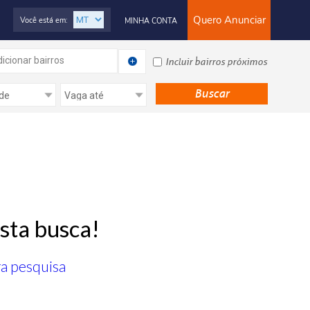
Quero Anunciar
Você está em:
MINHA CONTA
icionar bairros
Incluir bairros próximos
sta busca!
ra pesquisa