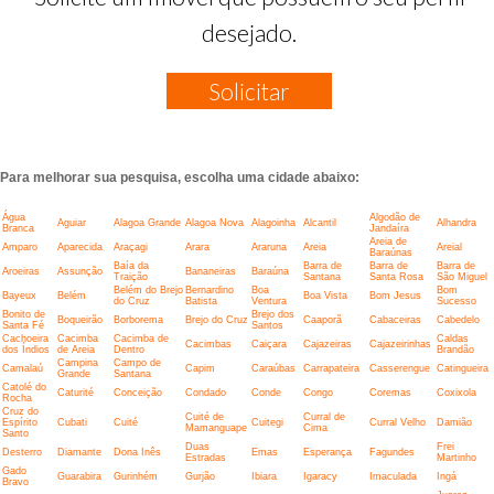
desejado.
Solicitar
Para melhorar sua pesquisa, escolha uma cidade abaixo:
Água
Algodão de
Aguiar
Alagoa Grande
Alagoa Nova
Alagoinha
Alcantil
Alhandra
Branca
Jandaíra
Areia de
Amparo
Aparecida
Araçagi
Arara
Araruna
Areia
Areial
Baraúnas
Baía da
Barra de
Barra de
Barra de
Aroeiras
Assunção
Bananeiras
Baraúna
Traição
Santana
Santa Rosa
São Miguel
Belém do Brejo
Bernardino
Boa
Bom
Bayeux
Belém
Boa Vista
Bom Jesus
do Cruz
Batista
Ventura
Sucesso
Bonito de
Brejo dos
Boqueirão
Borborema
Brejo do Cruz
Caaporã
Cabaceiras
Cabedelo
Santa Fé
Santos
Cachoeira
Cacimba
Cacimba de
Caldas
Cacimbas
Caiçara
Cajazeiras
Cajazeirinhas
dos Índios
de Areia
Dentro
Brandão
Campina
Campo de
Camalaú
Capim
Caraúbas
Carrapateira
Casserengue
Catingueira
Grande
Santana
Catolé do
Caturité
Conceição
Condado
Conde
Congo
Coremas
Coxixola
Rocha
Cruz do
Cuité de
Curral de
Espírito
Cubati
Cuité
Cuitegi
Curral Velho
Damião
Mamanguape
Cima
Santo
Duas
Frei
Desterro
Diamante
Dona Inês
Emas
Esperança
Fagundes
Estradas
Martinho
Gado
Guarabira
Gurinhém
Gurjão
Ibiara
Igaracy
Imaculada
Ingá
Bravo