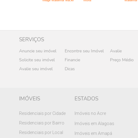
Village Waldemar Maciel
Vitoria
Waldemar 
SERVIÇOS
Anuncie seu imóvel
Encontre seu Imóvel
Avalie
Solicite seu imóvel
Financie
Preço Médio
Avalie seu imóvel
Dicas
IMÓVEIS
ESTADOS
Residenciais por Cidade
Imóveis no Acre
Residenciais por Bairro
Imóveis em Alagoas
Residenciais por Local
Imóveis em Amapá