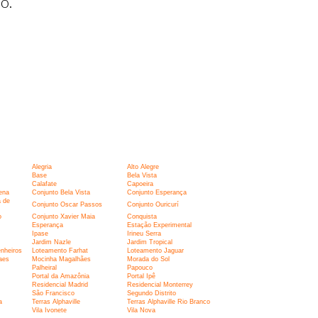
o.
Alegria
Alto Alegre
Base
Bela Vista
Calafate
Capoeira
ena
Conjunto Bela Vista
Conjunto Esperança
 de
Conjunto Oscar Passos
Conjunto Ouricurí
o
Conjunto Xavier Maia
Conquista
Esperança
Estação Experimental
Ipase
Irineu Serra
Jardim Nazle
Jardim Tropical
nheiros
Loteamento Farhat
Loteamento Jaguar
aes
Mocinha Magalhães
Morada do Sol
Palheiral
Papouco
Portal da Amazônia
Portal Ipê
Residencial Madrid
Residencial Monterrey
São Francisco
Segundo Distrito
a
Terras Alphaville
Terras Alphaville Rio Branco
Vila Ivonete
Vila Nova