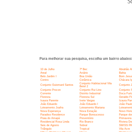
S
Para melhorar sua pesquisa, escolha um bairro abaixo
10 de Julho
7º Bec
Abrahão A
Areal
Aviário
Bahia
Belo Jardim I
Boa União
Bom Jesu
Centro
Cerâmica
Chácara I
Conjunto Habitacional Vila
Conjunto Guiomard Santos
Conjunto J
Betel 2
Conjunto Procon
Conjunto Rui Lino
Conjunto S
Corrente
Distrito Industrial
Doca Furt
Floresta
Floresta Sul
Geraldo F
Isaura Parente
Ivete Vargas
Izaura Par
João Eduardo
João Eduardo I
João Paulo
Loteamento Joafra
Loteamento Mariana
Loteament
Nova Esperança
Nova Estação
Novo Hori
Paradiso Residence
Parque Bonsucesso
Parque do
Praia do Amapá
Preventório
Primavera
Residencial Rosa Linda
Rio Branco
Riviera Dei
Seis de Agosto
Sobral
SWISS P
Triângulo
Tropical
Vila Acre