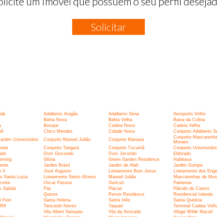
olicite um Imóvel que possuem o seu perfil desejad
Solicitar
:
lab
Adalberto Aragão
Adalberto Sena
Aeroporto Velho
Bahia Nova
Bahia Velha
Baixa da Colina
s
Bosque
Cadeia Nova
Cadeia Velha
pê
Chico Mendes
Cidade Nova
Conjunto Adalberto S
Conjunto Mascarenha
ardim Universitário
Conjunto Manoel Julião
Conjunto Mariana
Moraes
olar
Conjunto Tangará
Conjunto Tucumã
Conjunto Universitári
ado
Dom Giocondo
Dom Jocondo
Eldorado
leming
Glória
Green Garden Residence
Habitasa
ente
Jardim Brasil
Jardim de Alah
Jardim Europa
 II
José Augusto
Loteamento Bom Jesus
Loteamento dos Enge
o Santa Luzia
Loteamento Santo Afonso
Manoel Julião
Mascarenhas de Mor
zonte
Oscar Passos
Ouricuri
Paineiras
s Sabiás
Paz
Placas
Plácido de Castro
Quinze
Renoir Residence
Residencial Iolanda
 Fiori
Santa Helena
Santa Inês
Santa Quitéria
ARK
Tancredo Neves
Taquari
Terminal Cadeia Velh
Vila Albert Sampaio
Vila da Amizade
Vilage Wilde Maciel