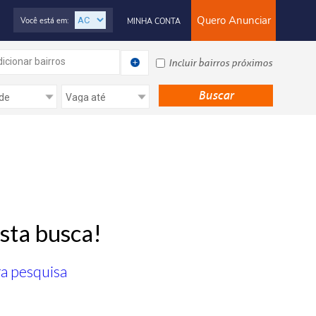
Quero Anunciar
Você está em:
MINHA CONTA
icionar bairros
Incluir bairros próximos
sta busca!
ra pesquisa