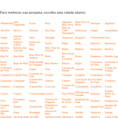
Para melhorar sua pesquisa, escolha uma cidade abaixo:
Abel
Agropolis
Água Azul do
Abaetetuba
Acará
Afuá
Alenquer
Algodoal
Figueiredo
Bela Vista
Norte
Alter do
Almeirim
Almoco
Altamira
Alta Para
Chão
Americano
Anajás
Ananindeua
(Santarém)
Antonio
Anapu
Apeu
Apinages
Arapixuna
Araquaim
Arumanduba
Aruri
Lemos
Augusto
Aurora do
Aturiai
Aveiro
Bagre
Baião
Bannach
Barcarena
Corrêa
Pará
Barreira
Barreira dos
Bela Vista do
Beja
Belém
Belterra
Benevides
Benfica
Branca
Campos
Caracol
Bom Jesus
Boa Vista do
Boa Fe
Boa Sorte
Boim
do
Bonito
Bragança
Brasilia Leg
Iririteua
Tocantins
Brasil
Brejo Grande
Cachoeira
Cachoeira 
Brejo do Meio
Breu Branco
Breves
Bujaru
Novo
do Araguaia
de Piria
Arari
Cachoeira
Camara do
Canaã dos
Cafezal
Cairari
Caju
Cametá
Camiranga
do Piriá
Marajo
Carajás
Caracara do
Capanema
Capitão Poço
Carajas
Carapajo
Caraparu
Caratateua
Caripi
Arari
Castelo dos
Conceição do
Concórdia
Carrazedo
Castanhal
Chaves
Colares
Condeixa
Sonhos
Araguaia
do Pará
Cumaru do
Coqueiro
Cripurizao
Cripurizinho
Cuiu-cuiu
Curionópolis
Curralinho
Curuá
Norte
Espirito
Eldorado dos
Curuai
Curuçá
Curucambaba
Curumu
Dom Eliseu
Emborai
Santo do
Carajás
Taua
Fernandes
Floresta do
Garrafão
Goianésia do
Faro
Flexal
Gradaus
Guajara-acu
Belo
Araguaia
do Norte
Pará
Guajara-
Hidreletrica
Igarape da
Gurupá
Gurupizinho
Iatai
Icoraci
Igarapé-Açu
miri
Tucurui
Lama
Igarapé-
Ipixuna do
Inanu
Inhangapi
Irituia
Itaituba
Itapixuna
Itatupa
Miri
Pará
Itupiranga
Jacareacanga
Jacundá
Jamanxinzinho
Jambuacu
Jandiai
Japerica
Joana Coeli