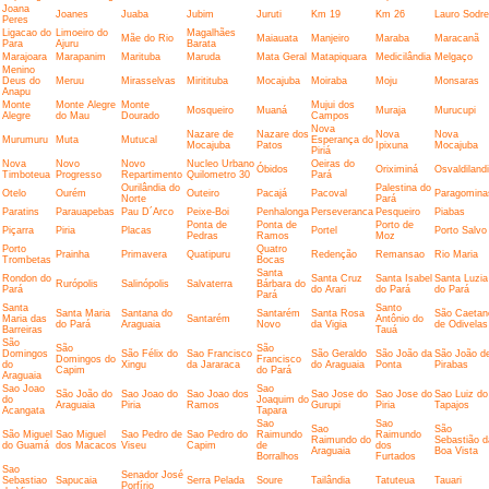
Joana
Joanes
Juaba
Jubim
Juruti
Km 19
Km 26
Lauro Sodre
Peres
Ligacao do
Limoeiro do
Magalhães
Mãe do Rio
Maiauata
Manjeiro
Maraba
Maracanã
Para
Ajuru
Barata
Marajoara
Marapanim
Marituba
Maruda
Mata Geral
Matapiquara
Medicilândia
Melgaço
Menino
Deus do
Meruu
Mirasselvas
Miritituba
Mocajuba
Moiraba
Moju
Monsaras
Anapu
Monte
Monte Alegre
Monte
Mujui dos
Mosqueiro
Muaná
Muraja
Murucupi
Alegre
do Mau
Dourado
Campos
Nova
Nazare de
Nazare dos
Nova
Nova
Murumuru
Muta
Mutucal
Esperança do
Mocajuba
Patos
Ipixuna
Mocajuba
Piriá
Nova
Novo
Novo
Nucleo Urbano
Oeiras do
Óbidos
Oriximiná
Osvaldiland
Timboteua
Progresso
Repartimento
Quilometro 30
Pará
Ourilândia do
Palestina do
Otelo
Ourém
Outeiro
Pacajá
Pacoval
Paragomina
Norte
Pará
Paratins
Parauapebas
Pau D´Arco
Peixe-Boi
Penhalonga
Perseveranca
Pesqueiro
Piabas
Ponta de
Ponta de
Porto de
Piçarra
Piria
Placas
Portel
Porto Salvo
Pedras
Ramos
Moz
Porto
Quatro
Prainha
Primavera
Quatipuru
Redenção
Remansao
Rio Maria
Trombetas
Bocas
Santa
Rondon do
Santa Cruz
Santa Isabel
Santa Luzia
Rurópolis
Salinópolis
Salvaterra
Bárbara do
Pará
do Arari
do Pará
do Pará
Pará
Santa
Santo
Santa Maria
Santana do
Santarém
Santa Rosa
São Caetan
Maria das
Santarém
Antônio do
do Pará
Araguaia
Novo
da Vigia
de Odivelas
Barreiras
Tauá
São
São
São
Domingos
São Félix do
Sao Francisco
São Geraldo
São João da
São João d
Domingos do
Francisco
do
Xingu
da Jararaca
do Araguaia
Ponta
Pirabas
Capim
do Pará
Araguaia
Sao Joao
Sao
São João do
Sao Joao do
Sao Joao dos
Sao Jose do
Sao Jose do
Sao Luiz do
do
Joaquim do
Araguaia
Piria
Ramos
Gurupi
Piria
Tapajos
Acangata
Tapara
Sao
Sao
Sao
São
São Miguel
Sao Miguel
Sao Pedro de
Sao Pedro do
Raimundo
Raimundo
Raimundo do
Sebastião d
do Guamá
dos Macacos
Viseu
Capim
de
dos
Araguaia
Boa Vista
Borralhos
Furtados
Sao
Senador José
Sebastiao
Sapucaia
Serra Pelada
Soure
Tailândia
Tatuteua
Tauari
Porfírio