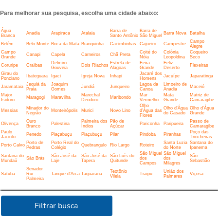
Para melhorar sua pesquisa, escolha uma cidade abaixo:
Água
Barra de
Barra de
Anadia
Arapiraca
Atalaia
Barra Nova
Batalha
Branca
Santo Antônio
São Miguel
Campo
Belém
Belo Monte
Boca da Mata
Branquinha
Cacimbinhas
Cajueiro
Campestre
Alegre
Campo
Coité do
Colônia
Coqueiro
Canapi
Capela
Carneiros
Chã Preta
Grande
Nóia
Leopoldina
Seco
Delmiro
Estrela de
Feira
Feliz
Coruripe
Craíbas
Dois Riachos
Flexeiras
Gouveia
Alagoas
Grande
Deserto
Girau do
Jacaré dos
Ibateguara
Igaci
Igreja Nova
Inhapi
Jacuípe
Japaratinga
Ponciano
Homens
Jequiá da
Joaquim
Lagoa da
Limoeiro de
Jaramataia
Jundiá
Junqueiro
Maceió
Praia
Gomes
Canoa
Anadia
Major
Marechal
Mar
Mata
Matriz de
Maragogi
Maravilha
Maribondo
Isidoro
Deodoro
Vermelho
Grande
Camaragibe
Olho
Minador do
Olho d'Água
Olho d'Água
Messias
Monteirópolis
Murici
Novo Lino
d'Água das
Negrão
do Casado
Grande
Flores
Ouro
Palmeira dos
Pão de
Passo de
Olivença
Palestina
Pariconha
Paripueira
Branco
Índios
Açúcar
Camaragibe
Paulo
Poço das
Penedo
Piaçabuçu
Piaçubuçu
Pilar
Pindoba
Piranhas
Jacinto
Trincheiras
Porto de
Porto Real do
Santa Luzia
Santana do
Porto Calvo
Quebrangulo
Rio Largo
Roteiro
Pedras
Colégio
do Norte
Ipanema
São Miguel
São Miguel
Santana do
São José da
São José da
São Luís do
São
São Brás
dos
dos
Mundaú
Laje
Tapera
Quitunde
Sebastião
Campos
Milagres
Senador
Teotônio
União dos
Satuba
Rui
Tanque d'Arca
Taquarana
Traipu
Viçosa
Vilela
Palmares
Palmeira
Filtrar busca