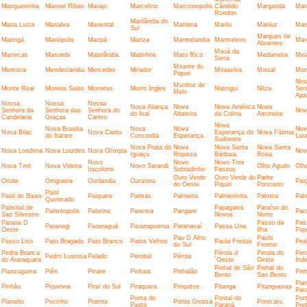
Mangueirinha
Manoel Ribas
Marajo
Marcelino
Marcionopolis
Cândido
Margarida
Mar
Rondon
Marilândia do
Maria Luiza
Marialva
Mariental
Marilena
Marilu
Mariluz
Mar
Sul
Marques de
Maringá
Mariópolis
Maripá
Mariza
Marmelandia
Marmeleiro
Mar
Abrantes
Mauá da
Marrecas
Marumbi
Matelândia
Matinhos
Mato Rico
Medianeira
Mei
Serra
Mirante do
Memoria
Mendeslandia
Mercedes
Mirador
Miraselva
Missal
Mon
Piquiri
Nos
Munhoz de
Monte Real
Moreira Sales
Morretes
Morro Ingles
Natingui
Nilza
Sen
Melo
Apa
Nossa
Nossa
Nossa
Nova Aliança
Nova
Nova América
Nova
Senhora da
Senhora das
Senhora do
Nov
do Ivaí
Altamira
da Colina
Amoreira
Candelaria
Graças
Carmo
Nova
Nova Brasilia
Nova
Nova
Nov
Nova Bilac
Nova Cantu
Esperança do
Nova Fátima
do Itarare
Concordia
Esperança
Lara
Sudoeste
Nova Prata do
Nova
Nova Santa
Nova Santa
Nova Londrina
Nova Lourdes
Nova Olímpia
Nov
Iguaçu
Riqueza
Bárbara
Rosa
Novo
Novo
Novo Tres
Nova Tirol
Nova Videira
Novo Sarandi
Olho Agudo
Olh
Itacolomi
Sobradinho
Passos
Ouro Verde
Ouro Verde do
Padre
Oroite
Ortigueira
Ourilandia
Ourizona
Pai
do Oeste
Piquiri
Ponciano
Paiol
Paiol de Baixo
Paiquere
Palmas
Palmeira
Palmeirinha
Palmira
Palm
Queimado
Palmital de
Papagaios
Paraíso do
Palmitopolis
Palotina
Panema
Pangare
Par
Sao Silvestre
Novos
Norte
Parana D
Passo da
Pas
Paranagi
Paranaguá
Paranapoema
Paranavaí
Passa Una
Oeste
Ilha
Pup
Pau D Alho
Paulo
Passo Liso
Pato Bragado
Pato Branco
Patos Velhos
Paula Freitas
Pea
do Sul
Frontin
Pedra Branca
Pérola d
Perola do
Per
Pedro Lustosa
Pelado
Perobal
Pérola
do Araraquara
´Oeste
Oeste
Ind
Pinhal de São
Pinhal do
Piassuguera
Piên
Pinare
Pinhais
Pinhalão
Pinh
Bento
Sao Bento
Plan
Pinhão
Piquirivai
Piraí do Sul
Piraquara
Piriquitos
Pitanga
Pitangueiras
Par
Ponta do
Pontal do
Port
Planalto
Pocinho
Poema
Ponta Grossa
Porecatu
Pasto
Paraná
Pre