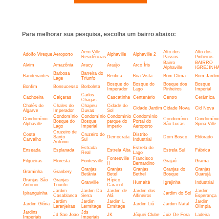
Para melhorar sua pesquisa, escolha um bairro abaixo:
Aero Ville
Alto dos
Alto dos
Adolfo Vireque
Aeroporto
Alphaville
Alphaville 2
Residências
Passos
Pinheiros
Bairro
BAIRRO
Alvim
Amazônia
Aracy
Araújo
Arco Íris
Alphaville
IGREJINH
Barbosa
Barreira do
Bandeirantes
Benfica
Boa Vista
Bom Clima
Bom Jardi
Lage
Triunfo
Bosque do
Bosque do
Bosque dos
Bosque
Bonfim
Bonsucesso
Borboleta
Imperador
Lago
Pinheiros
Imperial
Carlos
Cachoeira
Caiçaras
Cascatinha
Centenário
Centro
Cerâmica
Chagas
Chalés do
Chales do
Chapeu
Cidade do
Cidade Jardim
Cidade Nova
Cid Nova
Algarve
Imperador
Duvas
Sol
Condomínio
Condomínio
Condominio
Condomínio
Condomínio
Condomínio
Condomíni
Bosque do
Bosque
parque do
Portal do
Alphaville
São Lucas
Spina Ville
Lago
Imperial
imperio
Aeroporto
Cruzeiro de
Costa
Cruzeiro do
Distrito
Santo
Democrata
Dom Bosco
Eldorado
Carvalho
Sul
Industrial
Antônio
Estrada
Estrela do
Enseada
Esplanada
Estrela Alta
Estrela Sul
Fábrica
Real
Lago
Fontesville
Francisco
Filgueiras
Floresta
Fontesville
Grajaú
Grama
II
Bernardino
Granjas
Granjas
Granjas
Granjas do
Granjas
Graminha
Granbery
Betânia
Betel
Bethel
Bosque
Guarujá
Granjas São
Granjas
Hípico
Granville
Humaitá
Igrejinha
Industrial
Antonio
Triunfo
Caracol
Jardim
Jardim Da
Jardim de
Jardim dos
Jardim
Ipiranguinha
Jardim do Sol
Casablanca
Serra
Alá
Alfineiros
Esperança
Jardim
Jardim
Jardim L
Jardim
Jardim Glória
Jardim Liú
Jardim Natal
Laranjeiras
Lermitage
Ermitage
Olímpia
Jardins
Jds
Jd Sao Joao
JK
Jóquei Clube
Juiz De Fora
Ladeira
Imperiais
Imperiais