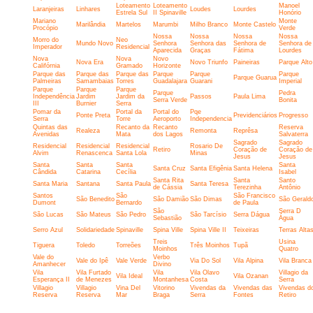
Loteamento
Loteamento
Manoel
Laranjeiras
Linhares
Loudes
Lourdes
Estrela Sul
II Spinaville
Honório
Mariano
Monte
Marilândia
Martelos
Marumbi
Milho Branco
Monte Castelo
Procópio
Verde
Nossa
Nossa
Nossa
Nossa
Morro do
Neo
Mundo Novo
Senhora
Senhora das
Senhora de
Senhora de
Imperador
Residencial
Aparecida
Graças
Fátima
Lourdes
Nova
Nova
Novo
Nova Era
Novo Triunfo
Paineiras
Parque Alto
Califórnia
Gramado
Horizonte
Parque das
Parque das
Parque das
Parque
Parque
Parque
Parque Guarua
Palmeiras
Samambaias
Torres
Guadalajara
Guarani
Imperial
Parque
Parque
Parque
Parque
Pedra
Independência
Jardim
Jardim da
Passos
Paula Lima
Serra Verde
Bonita
III
Burnier
Serra
Pomar da
Portal da
Portal do
Pqe
Ponte Preta
Previdenciários
Progresso
Serra
Torre
Aeroporto
Independencia
Quintas das
Recanto da
Recanto
Reserva
Realeza
Remonta
Reprêsa
Avenidas
Mata
dos Lagos
Salvaterra
Sagrado
Sagrado
Residencial
Residencial
Residencial
Rosario De
Retiro
Coração de
Coração de
Alvim
Renascenca
Santa Lola
Minas
Jesus
Jesus
Santa
Santa
Santa
Santa
Santa Cruz
Santa Efigênia
Santa Helena
Cândida
Catarina
Cecília
Isabel
Santa Rita
Santa
Santo
Santa Maria
Santana
Santa Paula
Santa Teresa
de Cássia
Terezinha
Antônio
Santos
São
São Francisco
São Benedito
São Damião
São Dimas
São Gerald
Dumont
Bernardo
de Paula
São
Serra D
São Lucas
São Mateus
São Pedro
São Tarcísio
Serra Dágua
Sebastião
Água
Serro Azul
Solidariedade
Spinaville
Spina Ville
Spina Ville II
Teixeiras
Terras Alta
Treis
Usina
Tiguera
Toledo
Torreões
Três Moinhos
Tupã
Moinhos
Quatro
Vale do
Verbo
Vale do Ipê
Vale Verde
Via Do Sol
Vila Alpina
Vila Branca
Amanhecer
Divino
Vila
Vila Furtado
Vila
Vila Olavo
Villagio da
Vila Ideal
Vila Ozanan
Esperança II
de Menezes
Montanhesa
Costa
Serra
Villagio
Villagio
Vina Del
Vitorino
Vivendas da
Vivendas das
Vivendas d
Reserva
Reserva
Mar
Braga
Serra
Fontes
Retiro