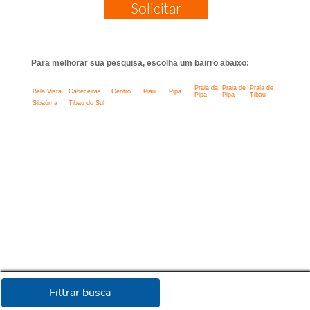
Solicitar
Para melhorar sua pesquisa, escolha um bairro abaixo:
Praia da
Praia de
Praia de
Bela Vista
Cabeceiras
Centro
Piau
Pipa
Pipa
Pipa
Tibau
Sibaúma
Tibau do Sul
Filtrar busca