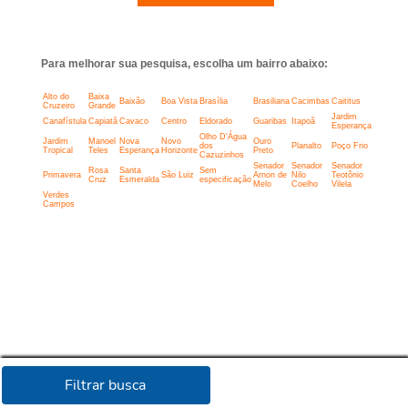
Para melhorar sua pesquisa, escolha um bairro abaixo:
Alto do
Baixa
Baixão
Boa Vista
Brasília
Brasiliana
Cacimbas
Caititus
Cruzeiro
Grande
Jardim
Canafístula
Capiatã
Cavaco
Centro
Eldorado
Guaribas
Itapoã
Esperança
Olho D'Água
Jardim
Manoel
Nova
Novo
Ouro
dos
Planalto
Poço Frio
Tropical
Teles
Esperança
Horizonte
Preto
Cazuzinhos
Senador
Senador
Senador
Rosa
Santa
Sem
Primavera
São Luiz
Arnon de
Nilo
Teotônio
Cruz
Esmeralda
especificação
Melo
Coelho
Vilela
Verdes
Campos
Filtrar busca