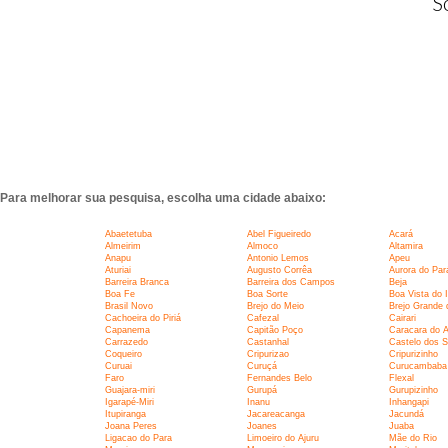
S
Para melhorar sua pesquisa, escolha uma cidade abaixo:
Abaetetuba
Abel Figueiredo
Acará
Almeirim
Almoco
Altamira
Anapu
Antonio Lemos
Apeu
Aturiai
Augusto Corrêa
Aurora do Par
Barreira Branca
Barreira dos Campos
Beja
Boa Fe
Boa Sorte
Boa Vista do I
Brasil Novo
Brejo do Meio
Brejo Grande 
Cachoeira do Piriá
Cafezal
Cairari
Capanema
Capitão Poço
Caracara do A
Carrazedo
Castanhal
Castelo dos 
Coqueiro
Cripurizao
Cripurizinho
Curuai
Curuçá
Curucambaba
Faro
Fernandes Belo
Flexal
Guajara-miri
Gurupá
Gurupizinho
Igarapé-Miri
Inanu
Inhangapi
Itupiranga
Jacareacanga
Jacundá
Joana Peres
Joanes
Juaba
Ligacao do Para
Limoeiro do Ajuru
Mãe do Rio