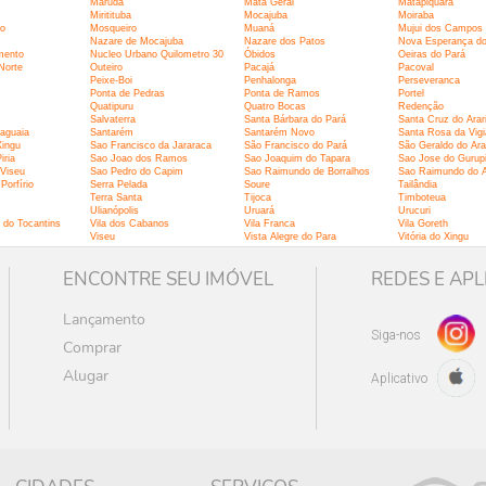
Maruda
Mata Geral
Matapiquara
Miritituba
Mocajuba
Moiraba
do
Mosqueiro
Muaná
Mujui dos Campos
Nazare de Mocajuba
Nazare dos Patos
Nova Esperança do 
mento
Nucleo Urbano Quilometro 30
Óbidos
Oeiras do Pará
Norte
Outeiro
Pacajá
Pacoval
Peixe-Boi
Penhalonga
Perseveranca
Ponta de Pedras
Ponta de Ramos
Portel
Quatipuru
Quatro Bocas
Redenção
Salvaterra
Santa Bárbara do Pará
Santa Cruz do Arar
aguaia
Santarém
Santarém Novo
Santa Rosa da Vigi
Xingu
Sao Francisco da Jararaca
São Francisco do Pará
São Geraldo do Ara
iria
Sao Joao dos Ramos
Sao Joaquim do Tapara
Sao Jose do Gurup
 Viseu
Sao Pedro do Capim
Sao Raimundo de Borralhos
Sao Raimundo do A
Porfírio
Serra Pelada
Soure
Tailândia
Terra Santa
Tijoca
Timboteua
Ulianópolis
Uruará
Urucuri
 do Tocantins
Vila dos Cabanos
Vila Franca
Vila Goreth
Viseu
Vista Alegre do Para
Vitória do Xingu
ENCONTRE SEU IMÓVEL
REDES E APL
Lançamento
Siga-nos
Comprar
Alugar
Aplicativo