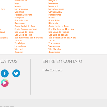
Medicilândia
Melgaço
Moju
Monsaras
Muraja
Murucupi
Piriá
Nova Ipixuna
Nova Mocajuba
Oriximiná
Osvaldilandia
Palestina do Pará
Paragominas
Pesqueiro
Piabas
Porto de Moz
Porto Salvo
Remansao
Rio Maria
i
Santa Isabel do Pará
Santa Luzia do Pará
a
Santo Antônio do Tauá
São Caetano de Odivelas
guaia
São João da Ponta
São João de Pirabas
i
Sao Jose do Piria
Sao Luiz do Tapajos
raguaia
Sao Raimundo dos Furtados
São Sebastião da Boa Vista
Tatuteua
Tauari
Tomé-Açú
Tracuateua
Urucuriteua
Val-de-caes
Vila Isol
Vila Planalto
Xinguara
Xinguarinha
ICATIVOS
ENTRE EM CONTATO
Fale Conosco