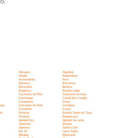
o.
Alenquer
Algodoal
Anajás
Ananindeua
Arumanduba
Aruri
Bannach
Barcarena
Benevides
Benfica
Bragança
Brasilia Legal
Cachoeira de Piria
Cachoeira do Arari
Camiranga
Canaã dos Carajás
Caratateua
Caripi
uaia
Concórdia do Pará
Condeixa
Curralinho
Curuá
ás
Emborai
Espirito Santo do Taua
Gradaus
Guajara-acu
Igarapé-Açu
Igarape da Lama
Itapixuna
Itatupa
Japerica
Joana Coeli
Km 26
Lauro Sodre
Maraba
Maracanã