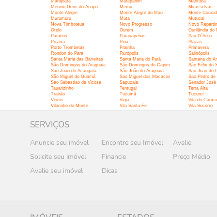
Marajoara
Marapanim
Marituba
Menino Deus do Anapu
Meruu
Mirasselvas
Monte Alegre
Monte Alegre do Mau
Monte Doura
Murumuru
Muta
Mutucal
Nova Timboteua
Novo Progresso
Novo Reparti
Otelo
Ourém
Ourilândia do 
Paratins
Parauapebas
Pau D´Arco
Piçarra
Piria
Placas
Porto Trombetas
Prainha
Primavera
Rondon do Pará
Rurópolis
Salinópolis
Santa Maria das Barreiras
Santa Maria do Pará
Santana do Ar
São Domingos do Araguaia
São Domingos do Capim
São Félix do 
Sao Joao do Acangata
São João do Araguaia
Sao Joao do P
São Miguel do Guamá
Sao Miguel dos Macacos
Sao Pedro de
Sao Sebastiao de Vicosa
Sapucaia
Senador José 
Tauarizinho
Tentugal
Terra Alta
Trairão
Tucumã
Tucuruí
Veiros
Vigia
Vila do Carmo
Vilarinho do Monte
Vila Santa Fe
Vila Socorro
SERVIÇOS
Anuncie seu imóvel
Encontre seu Imóvel
Avalie
Solicite seu imóvel
Financie
Preço Médio
Avalie seu imóvel
Dicas