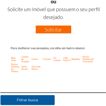
ou
Solicite um Imóvel que possuem o seu perfil
desejado.
Solicitar
Para melhorar sua pesquisa, escolha um bairro abaixo:
Campo
Nossa
Bela
Do
João
de
Centro
Cruzeiro
Miquilina
Senhora da
Vista
Campo
Paulo II
Aviação
Conceição
Nossa
Senhora
Santo
Tancredo
de
Amaro
Neves
Fátima
Filtrar busca