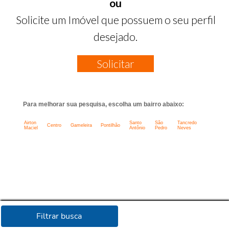
ou
Solicite um Imóvel que possuem o seu perfil
desejado.
Solicitar
Para melhorar sua pesquisa, escolha um bairro abaixo:
Airton
Santo
São
Tancredo
Centro
Gameleira
Pontilhão
Maciel
Antônio
Pedro
Neves
Filtrar busca