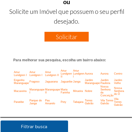
ou
Solicite um Imóvel que possuem o seu perfil
desejado.
Solicitar
Para melhorar sua pesquisa, escolha um bairro abaixo:
Artur
Artur
Artur
Artur
Artur
Lundgren
Lundgren
Aurora
Aurora
Centro
Lundgren I
Lundgren I
Lundgren II
II
l
Engenho
Jardim
Jardim
Jardim
Fragoso
Jaguarana
Jaguaribe
Janga
Maranguape
Maranguape
Paulista
Velho
Nossa
Nossa
Maranguape
Maranguape
Maria
Senhora
Macaxeira
Mirueira
Nobre
Senhora
I
II
Farinha
da
do Ó
Conceição
Vila
Parque do
Pau
Torres
Vila Torres
Paratibe
Poty
Tabajara
Torres
Janga
Amarelo
Galvão
Galvão
Galvão
Filtrar busca